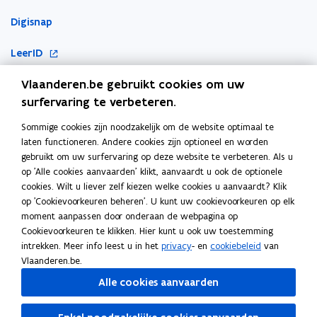
Digisnap
o
LeerID
p
o
Vlaanderen.be gebruikt cookies om uw
KlasCement
e
p
surfervaring te verbeteren.
n
Cyberveilig op school
e
t
Sommige cookies zijn noodzakelijk om de website optimaal te
Ook interessant
n
i
laten functioneren. Andere cookies zijn optioneel en worden
t
n
gebruikt om uw surfervaring op deze website te verbeteren. Als u
E-inclusie
i
n
op 'Alle cookies aanvaarden' klikt, aanvaardt u ook de optionele
n
cookies. Wilt u liever zelf kiezen welke cookies u aanvaardt? Klik
i
Inspiratiegids computationeel denken en programmeren
n
op 'Cookievoorkeuren beheren'. U kunt uw cookievoorkeuren op elk
e
moment aanpassen door onderaan de webpagina op
i
ICT-coördinatie
u
Cookievoorkeuren te klikken. Hier kunt u ook uw toestemming
e
w
intrekken. Meer info leest u in het
privacy
- en
cookiebeleid
van
Toegankelijkheidsverklaring
u
v
Vlaanderen.be.
w
e
Alle cookies aanvaarden
v
n
e
s