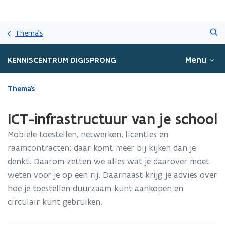
Overslaan
Zoeken
en
Thema's
naar
de
Menu
KENNISCENTRUM DIGISPRONG
inhoud
gaan
Gedaan
Thema's
met
laden.
ICT-infrastructuur van je school
U
bevindt
Mobiele toestellen, netwerken, licenties en
zich
raamcontracten: daar komt meer bij kijken dan je
op:
denkt. Daarom zetten we alles wat je daarover moet
ICT-
infrastructuur
weten voor je op een rij. Daarnaast krijg je advies over
van
hoe je toestellen duurzaam kunt aankopen en
je
circulair kunt gebruiken.
school