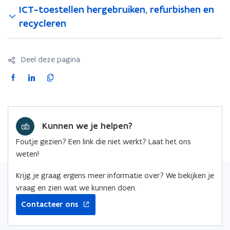
ICT-toestellen hergebruiken, refurbishen en
recycleren
Deel deze pagina
F
L
K
a
i
o
c
n
p
e
k
i
Kunnen we je helpen?
b
e
e
o
d
e
Foutje gezien? Een link die niet werkt? Laat het ons
o
i
r
weten!
k
n
l
o
o
i
Krijg je graag ergens meer informatie over? We bekijken je
p
p
n
vraag en zien wat we kunnen doen.
e
e
k
Contacteer ons
n
n
n
t
t
a