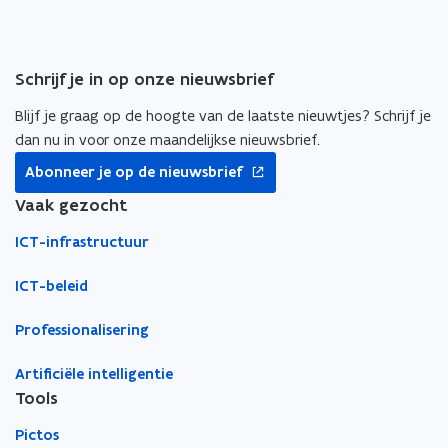
i
i
a
n
n
r
n
n
k
Schrijf je in op onze nieuwsbrief
i
i
l
e
e
e
Blijf je graag op de hoogte van de laatste nieuwtjes? Schrijf je
u
u
m
dan nu in voor onze maandelijkse nieuwsbrief.
w
w
b
opent
Abonneer je op de nieuwsbrief
v
v
o
in
nieuw
Vaak gezocht
e
e
r
venster
n
n
d
ICT-infrastructuur
s
s
t
t
ICT-beleid
e
e
r
r
Professionalisering
Artificiële intelligentie
Tools
Pictos