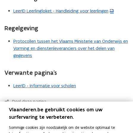
LeerID Leerlingloket - Handleiding voor leerlingen
(
P
D
Regelgeving
F
b
Protocollen tussen het Vlaams Ministerie van Onderwijs en
e
Vorming en dienstenleveranciers over het delen van
s
gegevens
t
a
Verwante pagina’s
n
d
LeerID - Informatie voor scholen
o
p
Deel deze pagina
e
Vlaanderen.be gebruikt cookies om uw
n
F
L
K
surfervaring te verbeteren.
t
a
i
o
i
c
n
p
Contact
Sommige cookies zijn noodzakelijk om de website optimaal te
n
e
k
i