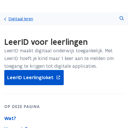
Overslaan
Zoeken
en
Digitaal leren
naar
de
Gedaan
inhoud
LeerID voor leerlingen
met
gaan
laden.
LeerID maakt digitaal onderwijs toegankelijk. Met
U
bevindt
LeerID hoeft je kind maar 1 keer aan te melden om
zich
toegang te krijgen tot digitale applicaties.
op:
opent
LeerID
LeerID Leerlingloket
in
voor
nieuw
leerlingen
venster
OP DEZE PAGINA
Wat?