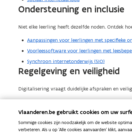
Ondersteuning en inclusie
Niet elke leerling heeft dezelfde noden. Ontdek h
Aanpassingen voor leerlingen met specifieke 
Voorleessoftware voor leerlingen met leesbep
Synchroon internetonderwijs (SIO)
Regelgeving en veiligheid
Digitalisering vraagt duidelijke afspraken en veili
Verbod op gebruik van smartphones en ander
Vlaanderen.be gebruikt cookies om uw surfe
Online veiligheid en privacy
Sommige cookies zijn noodzakelijk om de website optimaal
LeerID
: een veilige digitale aanmeldsleutel voo
verbeteren. Als u op 'Alle cookies aanvaarden' klikt, aanva