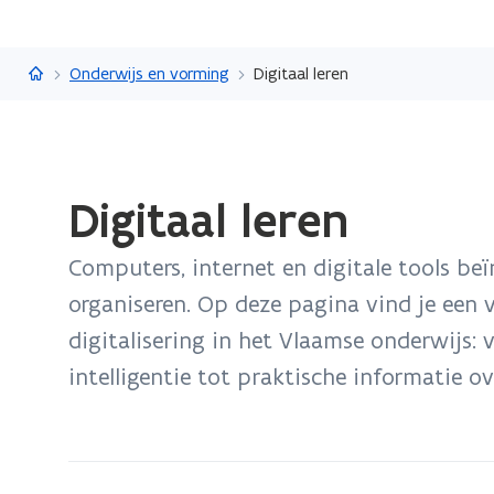
Vlaanderen.be
Onderwijs en vorming
Digitaal leren
Gedaan
Digitaal leren
met
laden.
Computers, internet en digitale tools beï
U
bevindt
organiseren. Op deze pagina vind je een v
zich
digitalisering in het Vlaamse onderwijs: 
op:
intelligentie tot praktische informatie o
Digitaal
leren