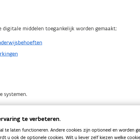
oe digitale middelen toegankelijk worden gemaakt:
onderwijsbehoeften
erkingen
ge systemen.
e slimme apparaten
rvaring te verbeteren.
 te laten functioneren. Andere cookies zijn optioneel en worden g
r leerlingen uit het lager en secundair onderwijs
ardt u ook de optionele cookies. Wilt u liever zelf kiezen welke cook