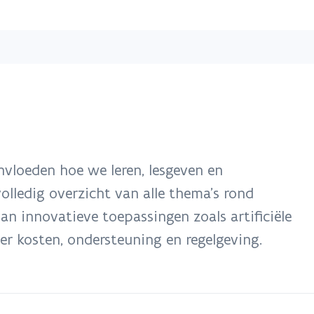
Overslaan
en
naar
de
inhoud
gaan
nvloeden hoe we leren, lesgeven en
olledig overzicht van alle thema’s rond
van innovatieve toepassingen zoals artificiële
ver kosten, ondersteuning en regelgeving.