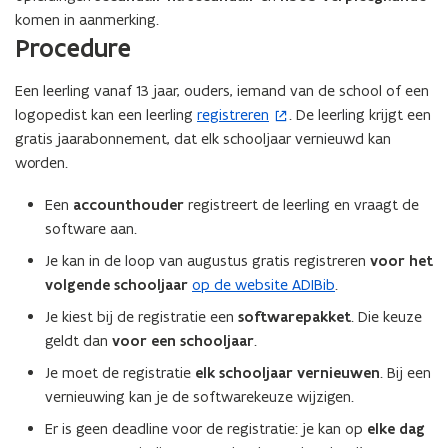
komen in aanmerking.
Procedure
Een leerling vanaf 13 jaar, ouders, iemand van de school of een
logopedist kan een leerling
registreren
. De leerling krijgt een
(
gratis jaarabonnement, dat elk schooljaar vernieuwd kan
o
worden.
p
e
Een
accounthouder
registreert de leerling en vraagt de
n
software aan.
t
i
Je kan in de loop van augustus gratis registreren
voor het
n
volgende schooljaar
op de website ADIBib
.
n
Je kiest bij de registratie een
softwarepakket
. Die keuze
i
geldt dan
voor een schooljaar
.
e
Je moet de registratie
elk schooljaar vernieuwen
. Bij een
u
vernieuwing kan je de softwarekeuze wijzigen.
w
v
Er is geen deadline voor de registratie: je kan op
elke dag