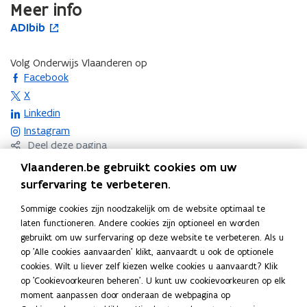
Meer info
r
r
A
ADIbib
e
A
o
e
D
e
D
p
e
I
n
I
e
n
Volg Onderwijs Vlaanderen op
b
m
b
n
m
opent in nieuw venster
Facebook
i
e
i
t
e
opent in nieuw venster
X
b
e
b
i
e
opent in nieuw venster
Linkedin
:
n
:
V
n
V
opent in nieuw venster
Instagram
o
i
o
Deel deze pagina
o
e
o
Vlaanderen.be gebruikt cookies om uw
F
L
K
r
u
r
surfervaring te verbeteren.
a
i
o
l
w
l
e
v
c
n
p
e
Contact
Sommige cookies zijn noodzakelijk om de website optimaal te
e
e
e
e
k
i
laten functioneren. Andere cookies zijn optioneel en worden
s
n
s
b
e
e
gebruikt om uw surfervaring op deze website te verbeteren. Als u
s
s
s
o
d
e
op 'Alle cookies aanvaarden' klikt, aanvaardt u ook de optionele
o
t
o
Voor meer informatie neemt u contact op met uw school
o
i
r
cookies. Wilt u liever zelf kiezen welke cookies u aanvaardt? Klik
f
e
f
of met
ADIBib
.
(
op 'Cookievoorkeuren beheren'. U kunt uw cookievoorkeuren op elk
k
n
l
t
r
t
o
moment aanpassen door onderaan de webpagina op
o
o
i
w
w