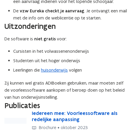
e
een aanvraag indienen voor het lopende schooljaar.
n
De
vzw Eureka checkt je aanvraag
. Je ontvangt een mail
s
met de info om de weblicentie op te starten.
t
Uitzonderingen
e
r
De software is
niet gratis
voor:
)
Cursisten in het volwassenenonderwijs
Studenten uit het hoger onderwijs
Leerlingen die
huisonderwijs
volgen
Zij kunnen wel gratis ADIBoeken gebruiken, maar moeten zelf
de voorleessoftware aankopen of beroep doen op het beleid
van hun onderwijsinstelling.
Publicaties
I
Iedereen mee: Voorleessoftware als
I
e
redelijke aanpassing
e
d
d
Brochure • oktober 2023
e
e