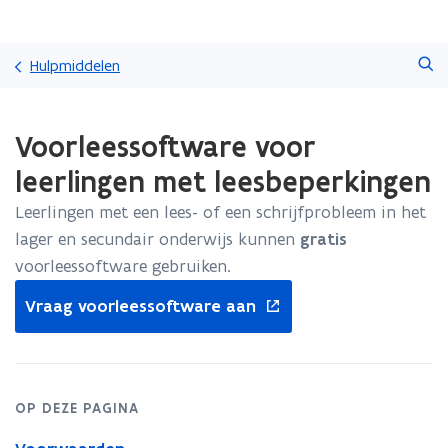
Overslaan
Zoeken
en
Hulpmiddelen
naar
de
Gedaan
inhoud
Voorleessoftware voor
met
gaan
laden.
leerlingen met leesbeperkingen
U
bevindt
Leerlingen met een lees- of een schrijfprobleem in het
zich
lager en secundair onderwijs kunnen
gratis
op:
Voorleessoftware
voorleessoftware gebruiken.
voor
opent
Vraag voorleessoftware aan
leerlingen
in
met
nieuw
leesbeperkingen
venster
OP DEZE PAGINA