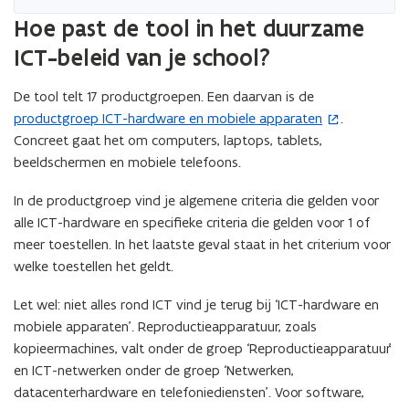
e
r
t
Hoe past de tool in het duurzame
n
)
i
ICT-beleid van je school?
t
n
i
u
De tool telt 17 productgroepen. Een daarvan is de
n
w
productgroep ICT-hardware en mobiele apparaten
.
(
n
e
Concreet gaat het om computers, laptops, tablets,
o
i
-
beeldschermen en mobiele telefoons.
p
e
m
e
u
a
In de productgroep vind je algemene criteria die gelden voor
n
w
i
alle ICT-hardware en specifieke criteria die gelden voor 1 of
t
v
l
meer toestellen. In het laatste geval staat in het criterium voor
i
e
a
welke toestellen het geldt.
n
n
p
n
s
p
Let wel: niet alles rond ICT vind je terug bij ‘ICT-hardware en
i
t
l
mobiele apparaten’. Reproductieapparatuur, zoals
e
e
i
kopieermachines, valt onder de groep ‘Reproductieapparatuur’
u
r
c
en ICT-netwerken onder de groep ‘Netwerken,
w
)
a
datacenterhardware en telefoniediensten’. Voor software,
v