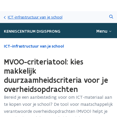
Overslaan
Zoeken
en
ICT-infrastructuur van je school
naar
de
Menu
KENNISCENTRUM DIGISPRONG
inhoud
gaan
Gedaan
ICT-infrastructuur van je school
met
laden.
MVOO-criteriatool: kies
U
bevindt
makkelijk
zich
duurzaamheidscriteria voor je
op:
MVOO-
overheidsopdrachten
criteriatool:
kies
Bereid je een aanbesteding voor om ICT-materiaal aan
makkelijk
te kopen voor je school? De tool voor maatschappelijk
duurzaamheidscriteria
verantwoorde overheidsopdrachten (MVOO) helpt je
voor