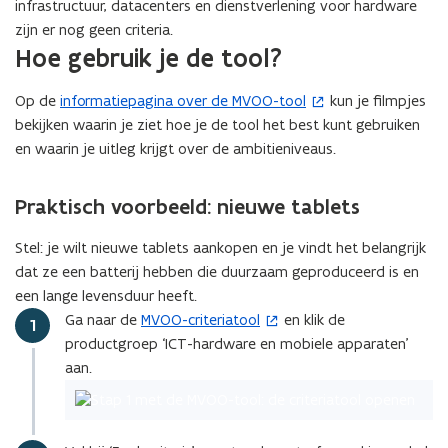
t
infrastructuur, datacenters en dienstverlening voor hardware
e
i
zijn er nog geen criteria.
n
e
Hoe gebruik je de tool?
s
)
t
Op de
informatiepagina over de MVOO-tool
kun je filmpjes
(
e
bekijken waarin je ziet hoe je de tool het best kunt gebruiken
o
r
en waarin je uitleg krijgt over de ambitieniveaus.
p
)
e
n
Praktisch voorbeeld: nieuwe tablets
t
i
Stel: je wilt nieuwe tablets aankopen en je vindt het belangrijk
n
dat ze een batterij hebben die duurzaam geproduceerd is en
n
een lange levensduur heeft.
i
Ga naar de
MVOO-criteriatool
en klik de
(
Stap
1
e
productgroep ‘ICT-hardware en mobiele apparaten’
o
u
aan.
p
w
e
v
n
e
t