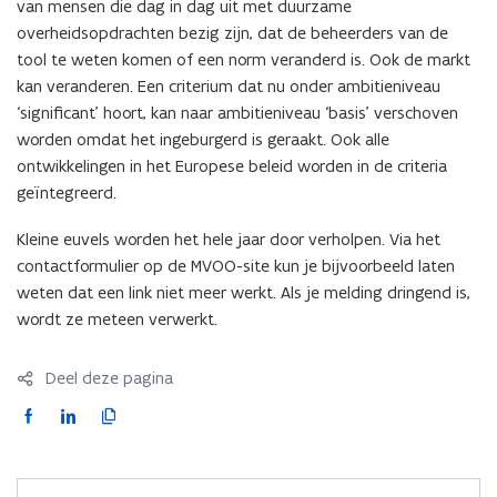
van mensen die dag in dag uit met duurzame
overheidsopdrachten bezig zijn, dat de beheerders van de
tool te weten komen of een norm veranderd is. Ook de markt
kan veranderen. Een criterium dat nu onder ambitieniveau
‘significant’ hoort, kan naar ambitieniveau ‘basis’ verschoven
worden omdat het ingeburgerd is geraakt. Ook alle
ontwikkelingen in het Europese beleid worden in de criteria
geïntegreerd.
Kleine euvels worden het hele jaar door verholpen. Via het
contactformulier op de MVOO-site kun je bijvoorbeeld laten
weten dat een link niet meer werkt. Als je melding dringend is,
wordt ze meteen verwerkt.
Deel deze pagina
F
L
K
a
i
o
c
n
p
e
k
i