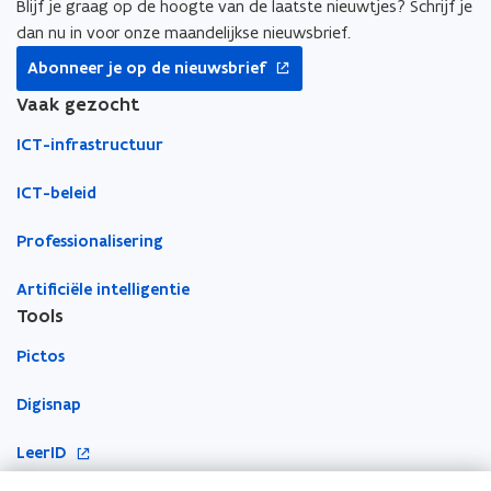
e
e
n
n
d
Blijf je graag op de hoogte van de laatste nieuwtjes? Schrijf je
I
I
s
s
dan nu in voor onze maandelijkse nieuwsbrief.
C
C
opent
t
t
Abonneer je op de nieuwsbrief
T
T
in
e
e
:
:
nieuw
Vaak gezocht
r
r
g
g
venster
o
o
ICT-infrastructuur
e
e
d
d
ICT-beleid
v
v
o
o
Professionalisering
o
o
r
r
Artificiële intelligentie
j
j
Tools
e
e
s
s
Pictos
c
c
h
h
Digisnap
o
o
o
o
o
LeerID
l
l
p
é
é