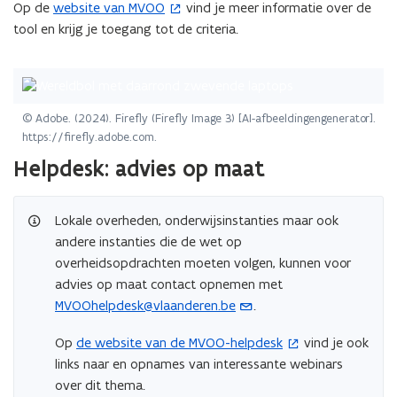
Op de
website van MVOO
vind je meer informatie over de
(
e
tool en krijg je toegang tot de criteria.
o
n
p
s
e
t
n
e
t
© Adobe. (2024). Firefly (Firefly Image 3) [AI-afbeeldingengenerator].
r
i
https://firefly.adobe.com.
)
n
Helpdesk: advies op maat
n
i
Lokale overheden, onderwijsinstanties maar ook
e
andere instanties die de wet op
u
overheidsopdrachten moeten volgen, kunnen voor
w
advies op maat contact opnemen met
v
MVOOhelpdesk@vlaanderen.be
.
e
(
n
o
Op
de website van de MVOO-helpdesk
vind je ook
(
s
p
links naar en opnames van interessante webinars
o
t
e
over dit thema.
p
e
n