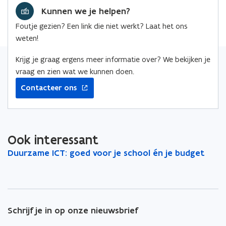
Kunnen we je helpen?
b
e
e
o
d
e
Foutje gezien? Een link die niet werkt? Laat het ons
o
i
r
weten!
k
n
l
o
o
i
Krijg je graag ergens meer informatie over? We bekijken je
p
p
n
vraag en zien wat we kunnen doen.
e
e
k
Contacteer ons
n
n
n
t
t
a
i
i
a
n
n
r
Ook interessant
n
n
k
D
Duurzame ICT: goed voor je school én je budget
D
i
i
l
u
u
e
e
e
u
u
u
u
m
r
r
w
w
b
z
z
v
v
o
a
a
Schrijf je in op onze nieuwsbrief
m
m
e
e
r