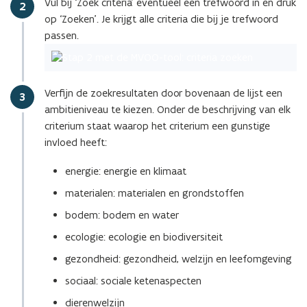
Vul bij ‘Zoek criteria’ eventueel een trefwoord in en druk
Stap
2
n
i
op ‘Zoeken’. Je krijgt alle criteria die bij je trefwoord
s
n
passen.
t
n
e
i
r
e
)
Verfijn de zoekresultaten door bovenaan de lijst een
u
Stap
3
ambitieniveau te kiezen. Onder de beschrijving van elk
w
criterium staat waarop het criterium een gunstige
v
invloed heeft:
e
n
energie: energie en klimaat
s
t
materialen: materialen en grondstoffen
e
bodem: bodem en water
r
ecologie: ecologie en biodiversiteit
)
gezondheid: gezondheid, welzijn en leefomgeving
sociaal: sociale ketenaspecten
dierenwelzijn