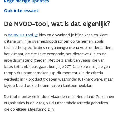
Regelmatige updates
Ook interessant
De MVOO-tool, wat is dat eigenlijk?
In
de MVOO-tool
kies en download je bijna kant-en-klare
(
criteria om in je overheidsopdrachten op te nemen. Zoals
o
technische specificaties en gunningscriteria voor onder andere
p
het klimaat, de circulaire economie, het dierenwelzijn en de
e
arbeidsomstandigheden. Met de 3 ambitieniveaus die van
n
basis tot ambitieus gaan, kun je je (ICT-)aankopen in je eigen
t
tempo duurzamer maken. Op dit moment zijn de criteria
i
verdeeld in 17 productgroepen waaronder ICT-hardware, maar
n
bijvoorbeeld ook schoonmaak en kantoormeubilair.
n
i
De tool is ontwikkeld door Vlaanderen en Nederland. Zo kunnen
e
organisaties in de 2 regio’s duurzaamheidscriteria gebruiken
u
die op elkaar afgestemd zijn.
w
v