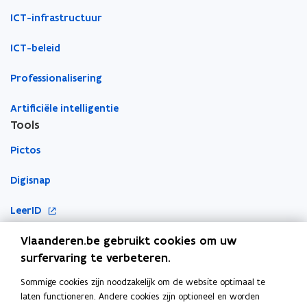
venster
n
n
d
ICT-infrastructuur
s
s
t
t
ICT-beleid
e
e
r
r
Professionalisering
Artificiële intelligentie
Tools
Pictos
Digisnap
o
LeerID
p
Vlaanderen.be gebruikt cookies om uw
o
KlasCement
e
p
surfervaring te verbeteren.
n
Cyberveilig op school
e
t
Sommige cookies zijn noodzakelijk om de website optimaal te
Ook interessant
n
i
laten functioneren. Andere cookies zijn optioneel en worden
t