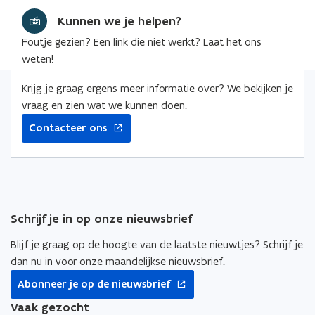
e
k
i
Kunnen we je helpen?
b
e
e
o
d
e
Foutje gezien? Een link die niet werkt? Laat het ons
o
i
r
weten!
k
n
l
o
o
i
Krijg je graag ergens meer informatie over? We bekijken je
p
p
n
vraag en zien wat we kunnen doen.
e
e
k
Contacteer ons
n
n
n
t
t
a
i
i
a
n
n
r
n
n
k
Schrijf je in op onze nieuwsbrief
i
i
l
e
e
e
Blijf je graag op de hoogte van de laatste nieuwtjes? Schrijf je
u
u
m
dan nu in voor onze maandelijkse nieuwsbrief.
w
w
b
opent
Abonneer je op de nieuwsbrief
v
v
o
in
nieuw
Vaak gezocht
e
e
r