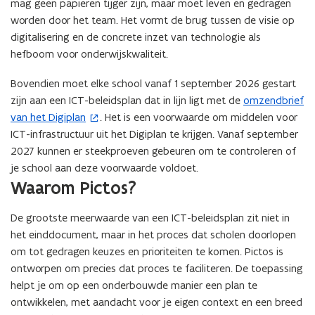
mag geen papieren tijger zijn, maar moet leven en gedragen
worden door het team. Het vormt de brug tussen de visie op
digitalisering en de concrete inzet van technologie als
hefboom voor onderwijskwaliteit.
Bovendien moet elke school vanaf 1 september 2026 gestart
zijn aan een ICT-beleidsplan dat in lijn ligt met de
omzendbrief
(
van het Digiplan
. Het is een voorwaarde om middelen voor
o
ICT-infrastructuur uit het Digiplan te krijgen. Vanaf september
p
2027 kunnen er steekproeven gebeuren om te controleren of
e
je school aan deze voorwaarde voldoet.
n
Waarom Pictos?
t
i
De grootste meerwaarde van een ICT-beleidsplan zit niet in
n
het einddocument, maar in het proces dat scholen doorlopen
n
om tot gedragen keuzes en prioriteiten te komen. Pictos is
i
ontworpen om precies dat proces te faciliteren. De toepassing
e
helpt je om op een onderbouwde manier een plan te
u
ontwikkelen, met aandacht voor je eigen context en een breed
w