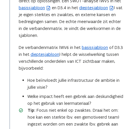
direct op oplossingen. Een SWOT-analyse (WV5 in het
basissjabloon
en D3.4 in het
dieptesjabloon
) vat
(
(
je eigen sterktes en zwaktes, en externe kansen en
b
b
bedreigingen samen. De echte meerwaarde zit echter
e
e
in de verbandenmatrix. Je vindt die werkvormen in de
s
s
sjablonen.
t
t
a
a
De verbandenmatrix (WV6 in het
basissjabloon
of D3.3
n
n
in het
dieptesjabloon
) helpt de wisselwerking tussen
d
d
verschillende onderdelen van ICT zichtbaar maken,
o
o
bijvoorbeeld:
p
p
e
e
Hoe beïnvloedt jullie infrastructuur de ambitie in
n
n
jullie visie?
t
t
Welke impact heeft een gebrek aan deskundigheid
i
i
op het gebruik van leermateriaal?
n
n
Tip:
Focus niet enkel op zwaktes. Draai het om:
n
n
hoe kan een sterkte (bv. een gemotiveerd team)
i
i
ingezet worden om een zwakte (bv. gebrek aan
e
e