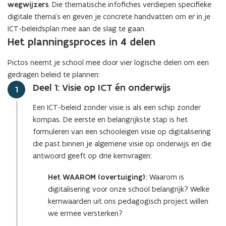
p
wegwijzers
. Die thematische infofiches verdiepen specifieke
n
e
e
digitale thema’s en geven je concrete handvatten om er in je
n
n
n
ICT-beleidsplan mee aan de slag te gaan.
i
s
Het planningsproces in 4 delen
t
e
t
i
u
e
Pictos neemt je school mee door vier logische delen om een
n
w
r
gedragen beleid te plannen:
n
v
)
Deel 1: Visie op ICT én onderwijs
Stap
i
1
e
e
n
Een ICT-beleid zonder visie is als een schip zonder
u
s
kompas. De eerste en belangrijkste stap is het
w
t
formuleren van een schooleigen visie op digitalisering
v
e
die past binnen je algemene visie op onderwijs en die
e
r
antwoord geeft op drie kernvragen:
n
)
s
Het WAAROM (overtuiging):
Waarom is
t
digitalisering voor onze school belangrijk? Welke
e
kernwaarden uit ons pedagogisch project willen
r
we ermee versterken?
)