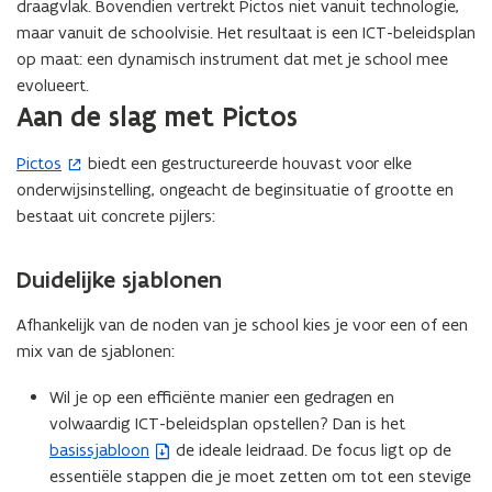
draagvlak. Bovendien vertrekt Pictos niet vanuit technologie,
v
maar vanuit de schoolvisie. Het resultaat is een ICT-beleidsplan
e
op maat: een dynamisch instrument dat met je school mee
n
evolueert.
s
Aan de slag met Pictos
t
e
Pictos
biedt een gestructureerde houvast voor elke
(
r
onderwijsinstelling, ongeacht de beginsituatie of grootte en
o
)
bestaat uit concrete pijlers:
p
e
n
Duidelijke sjablonen
t
i
Afhankelijk van de noden van je school kies je voor een of een
n
mix van de sjablonen:
n
Wil je op een efficiënte manier een gedragen en
i
volwaardig ICT-beleidsplan opstellen? Dan is het
e
basissjabloon
de ideale leidraad. De focus ligt op de
(
u
essentiële stappen die je moet zetten om tot een stevige
b
w