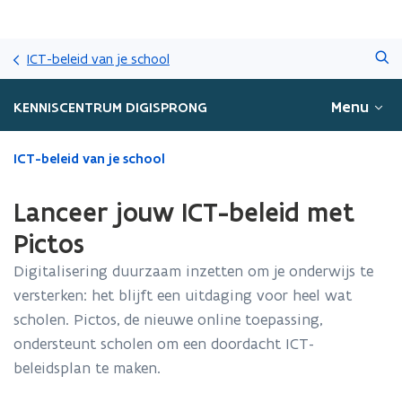
Overslaan
Zoeken
en
ICT-beleid van je school
naar
de
Menu
KENNISCENTRUM DIGISPRONG
inhoud
gaan
Gedaan
ICT-beleid van je school
met
laden.
Lanceer jouw ICT-beleid met
U
bevindt
Pictos
zich
Digitalisering duurzaam inzetten om je onderwijs te
op:
Lanceer
versterken: het blijft een uitdaging voor heel wat
jouw
scholen. Pictos, de nieuwe online toepassing,
ICT-
ondersteunt scholen om een doordacht ICT-
beleid
met
beleidsplan te maken.
Pictos