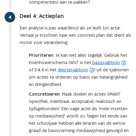
competenties) aan te pakken?
u
u
w
w
Deel 4: Actieplan
Stap
4
v
v
e
e
Een analyse is pas waardevol als ze leidt tot actie.
n
n
Vertaal je inzichten naar een concreet plan dat dient als
s
s
motor voor verandering:
t
t
e
e
Prioriteren:
Je kan niet alles tegelijk. Gebruik het
r
r
Eisenhowerschema (WV7 in het
basissjabloon
(
)
)
of D4.4 in het
dieptesjabloon
) uit de sjablonen
(
b
om acties te ordenen op basis van belangrijkheid
b
e
en dringendheid.
e
s
s
t
Concretiseren:
Maak doelen en acties SMART
t
a
(specifiek, meetbaar, acceptabel, realistisch en
a
n
tijdsgebonden). Een vage actie als ‘meer inzetten
n
d
op mediawijsheid’ wordt zo ‘tegen het einde van
d
o
het schooljaar hebben alle leraren van de eerste
o
p
graad de basisvorming mediawijsheid gevolgd en
p
e