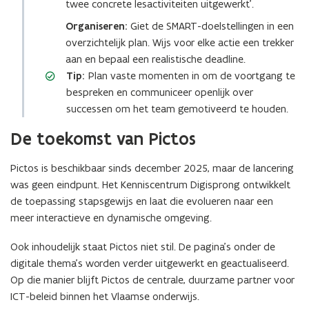
twee concrete lesactiviteiten uitgewerkt’.
e
n
Organiseren:
Giet de SMART-doelstellingen in een
n
t
overzichtelijk plan. Wijs voor elke actie een trekker
t
i
aan en bepaal een realistische deadline.
i
n
Tip:
Plan vaste momenten in om de voortgang te
n
n
bespreken en communiceer openlijk over
n
i
successen om het team gemotiveerd te houden.
i
e
e
u
De toekomst van Pictos
u
w
w
v
Pictos is beschikbaar sinds december 2025, maar de lancering
v
e
was geen eindpunt. Het Kenniscentrum Digisprong ontwikkelt
e
n
de toepassing stapsgewijs en laat die evolueren naar een
n
s
meer interactieve en dynamische omgeving.
s
t
Ook inhoudelijk staat Pictos niet stil. De pagina’s onder de
t
e
digitale thema’s worden verder uitgewerkt en geactualiseerd.
e
r
Op die manier blijft Pictos de centrale, duurzame partner voor
r
)
ICT-beleid binnen het Vlaamse onderwijs.
)