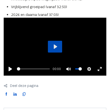
Vrijblijvend groeipad (vanaf 32:50)
2026 en daarna (vanaf 37:03)
Play
00:00
Play
Mute
Settings
Enter
fullsc
Deel deze pagina
F
L
K
a
i
o
c
n
p