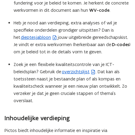
fundering voor je beleid te komen. Je herkent de concrete
e
v
werkvormen in dit document aan hun
WV-code
.
s
e
t
n
Heb je nood aan verdieping, extra analyses of wil je
a
s
specifieke onderdelen grondiger uitspitten? Dan is
n
t
het
dieptesjabloon
jouw uitgebreide gereedschapskist.
(
d
e
Je vindt er extra werkvormen (herkenbaar aan de
D-codes
)
b
o
r
om je beleid tot in de details vorm te geven.
e
p
)
s
e
Zoek je een flexibele kwaliteitscontrole van je ICT-
t
n
beleidsplan? Gebruik de
overzichtslijst
. Dat kan als
(
a
t
toetssteen naast je bestaande plan of als kompas en
b
n
i
kwaliteitscheck wanneer je een nieuw plan ontwikkelt. Zo
e
d
n
verzeker je dat je geen cruciale stappen of thema’s
s
o
n
overslaat.
t
p
i
a
e
e
n
Inhoudelijke verdieping
n
u
d
t
w
o
Pictos biedt inhoudelijke informatie en inspiratie via
i
v