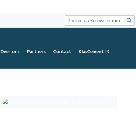
Zoe
o
Over ons
Partners
Contact
KlasCement
p
e
n
t
i
n
n
i
e
u
w
v
e
n