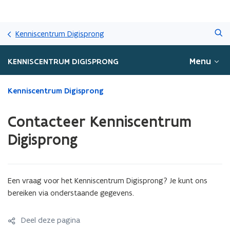
Overslaan
Zoeken
en
Kenniscentrum Digisprong
naar
de
Menu
KENNISCENTRUM DIGISPRONG
inhoud
gaan
Gedaan
Kenniscentrum Digisprong
met
laden.
Contacteer Kenniscentrum
U
bevindt
Digisprong
zich
op:
Contacteer
Kenniscentrum
Een vraag voor het Kenniscentrum Digisprong? Je kunt ons
Digisprong
bereiken via onderstaande gegevens.
Deel deze pagina