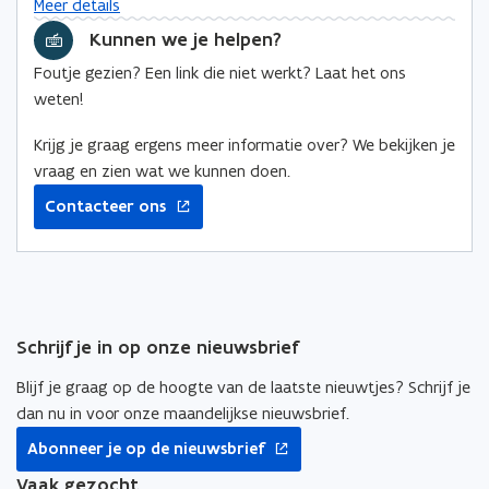
v
Meer details
e
w
e
w
b
n
Kunnen we je helpen?
n
v
v
o
t
s
Foutje gezien? Een link die niet werkt? Laat het ons
e
e
r
i
t
weten!
n
n
n
d
e
n
s
s
r
Krijg je graag ergens meer informatie over? We bekijken je
i
t
t
e
vraag en zien wat we kunnen doen.
e
e
u
Contacteer ons
r
r
w
v
e
n
s
t
Schrijf je in op onze nieuwsbrief
e
r
Blijf je graag op de hoogte van de laatste nieuwtjes? Schrijf je
dan nu in voor onze maandelijkse nieuwsbrief.
opent
Abonneer je op de nieuwsbrief
in
nieuw
Vaak gezocht