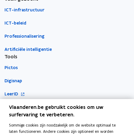
venster
ICT-infrastructuur
ICT-beleid
Professionalisering
Artificiële intelligentie
Tools
Pictos
Digisnap
o
LeerID
p
o
Vlaanderen.be gebruikt cookies om uw
KlasCement
e
p
surfervaring te verbeteren.
n
Cyberveilig op school
e
t
Sommige cookies zijn noodzakelijk om de website optimaal te
Ook interessant
n
i
laten functioneren. Andere cookies zijn optioneel en worden