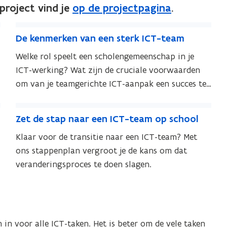
project vind je
op de projectpagina
.
D
D
De kenmerken van een sterk ICT-team
e
e
k
Welke rol speelt een scholengemeenschap in je
k
e
ICT-werking? Wat zijn de cruciale voorwaarden
e
n
om van je teamgerichte ICT-aanpak een succes te
n
m
maken?
m
Z
e
e
Z
Zet de stap naar een ICT-team op school
r
e
r
e
k
t
Klaar voor de transitie naar een ICT-team? Met
k
t
e
d
ons stappenplan vergroot je de kans om dat
e
d
n
e
veranderingsproces te doen slagen.
n
e
v
s
s
v
a
t
t
a
n
a
a
n
e
p
p
e
e
in voor alle ICT-taken. Het is beter om de vele taken