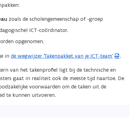
h
npakken:
s
p
o
c
e
o
eau
zoals de scholengemeenschap of -groep
h
n
l
dagogische) ICT-coördinator.
o
t
o
i
orden opgenomen.
l
n
je in
de wegwijzer ‘Takenpakket van je ICT-team’
.
(
n
P
i
kern van het takenprofiel ligt bij de technische en
D
e
ters gaat in realiteit ook de meeste tijd naartoe. De
F
u
 noodzakelijke voorwaarden om de taken uit de
b
w
ed te kunnen uitvoeren.
e
v
s
e
t
n
a
s
n
t