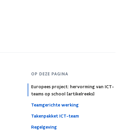
s
t
e
r
OP DEZE PAGINA
Europees project: hervorming van ICT-
teams op school [artikelreeks]
Teamgerichte werking
Takenpakket ICT-team
Regelgeving