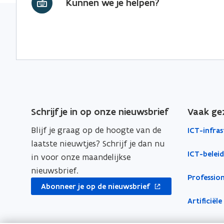
w
Kunnen we je helpen?
k
n
l
C
I
o
o
i
T
C
p
p
n
-
T
e
e
k
b
-
e
n
n
n
b
l
t
t
a
e
e
i
i
a
i
l
n
n
r
d
e
n
n
k
Schrijf je in op onze nieuwsbrief
Vaak ge
m
i
i
i
l
e
Blijf je graag op de hoogte van de
ICT-infra
d
e
e
e
t
laatste nieuwtjes? Schrijf je dan nu
m
u
u
m
P
ICT-beleid
in voor onze maandelijkse
e
i
w
w
b
nieuwsbrief.
t
c
Profession
v
v
o
opent
Abonneer je op de nieuwsbrief
t
P
e
e
r
in
o
Artificiële
i
n
n
d
nieuw
s
c
s
s
venster