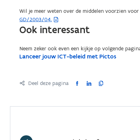
o
i
p
l
e
s
Wil je meer weten over de middelen voorzien voo
?
c
GD/2003/04.
'
Ook interessant
h
o
o
Neem zeker ook even een kijkje op volgende pagina
l
L
Lanceer jouw ICT-beleid met Pictos
L
?
a
a
'
n
n
c
c
F
L
K
Deel deze pagina
e
e
a
i
o
e
e
c
n
p
r
r
j
e
k
i
j
o
b
e
e
u
o
o
d
e
w
u
o
i
r
I