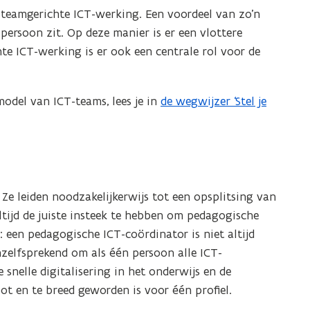
n
n
n
e
 teamgerichte ICT-werking. Een voordeel van zo’n
a
s
a
n
 persoon zit. Op deze manier is er een vlottere
a
t
a
s
r
te ICT-werking is er ook een centrale rol voor de
e
r
t
e
r
e
e
e
k
n
e
odel van ICT-teams, lees je in
de wegwijzer ‘Stel je
(
r
I
I
n
P
k
C
C
I
T
D
I
T
-
C
F
C
-
t
T
b
T
t
e
-
e
-
 Ze leiden noodzakelijkerwijs tot een opsplitsing van
e
a
t
s
t
ltijd de juiste insteek te hebben om pedagogische
a
m
e
m
t
e
 een pedagogische ICT-coördinator is niet altijd
o
a
a
a
nzelfsprekend om als één persoon alle ICT-
p
m
n
m
 snelle digitalisering in het onderwijs en de
s
o
d
ot en te breed geworden is voor één profiel.
c
p
o