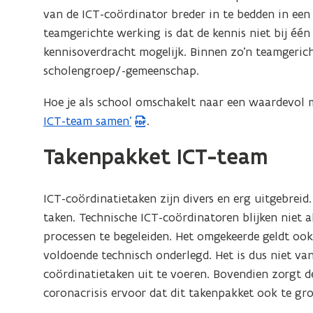
m
overzicht van welke taken precies onder ICT-
n
m
'
van de ICT-coördinator breder in te bedden in een
e
a
coördinatie vallen. Je kunt het ook als leidraad
e
n
teamgerichte werking is dat de kennis niet bij één
t
a
gebruiken om al die taken praktisch uit te voeren.
t
a
h
kennisoverdracht mogelijk. Binnen zo’n teamgerich
r
h
a
e
scholengroep/-gemeenschap.
t
e
t
r
e
t
t
Hoe je als school omschakelt naar een waardevol m
t
a
a
t
ICT-team samen’
.
e
m
k
a
g
a
e
Takenpakket ICT-team
e
k
m
n
r
e
g
o
i
n
e
ICT-coördinatietaken zijn divers en erg uitgebreid.
v
c
o
r
taken. Technische ICT-coördinatoren blijken niet a
e
h
v
r
i
processen te begeleiden. Het omgekeerde geldt ook:
t
z
e
c
voldoende technisch onderlegd. Het is dus niet va
e
i
r
h
coördinatietaken uit te voeren. Bovendien zorgt de
I
c
z
C
t
coronacrisis ervoor dat dit takenpakket ook te gro
h
T
i
e