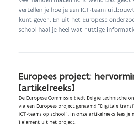
zich
vertellen je hoe je een ICT-team uitbouwt
op:
kunt geven. En uit het Europese onderzo
ICT-
coördinatie
school haal je heel wat nuttige informati
Europees project: hervormi
[artikelreeks]
De Europese Commissie biedt België technische on
via een Europees project genaamd “Digitale trans
ICT-teams op school”. In onze artikelreeks lees je 
1 element uit het project.