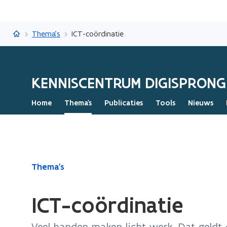
Kenniscentrum Digisprong
Thema's
ICT-coördinatie
KENNISCENTRUM DIGISPRONG
Home
Thema's
Publicaties
Tools
Nieuws
Gedaan
Thema's
met
laden.
ICT-coördinatie
U
bevindt
Veel handen maken licht werk. Dat geldt 