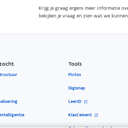
t
i
Krijg je graag ergens meer informatie ov
e
e
bekijken je vraag en zien wat we kunnen
r
u
)
w
v
e
n
s
zocht
Tools
t
structuur
Pictos
e
r
Digisnap
)
o
alisering
LeerID
p
o
 intelligentie
e
KlasCement
p
n