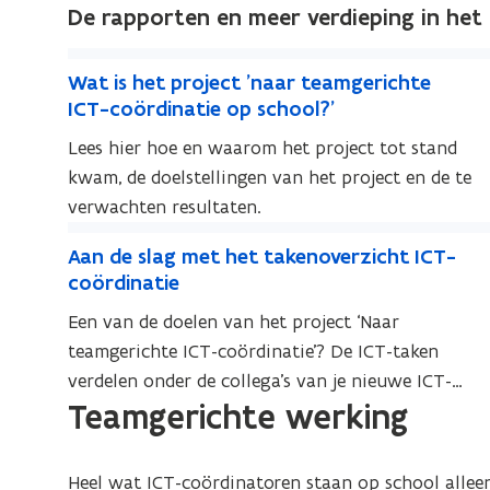
De rapporten en meer verdieping in het 
W
W
Wat is het project 'naar teamgerichte
a
a
ICT-coördinatie op school?'
t
t
Lees hier hoe en waarom het project tot stand
i
i
kwam, de doelstellingen van het project en de te
s
s
verwachten resultaten.
h
h
A
e
e
A
Aan de slag met het takenoverzicht ICT-
t
a
t
a
coördinatie
p
n
p
n
r
Een van de doelen van het project ‘Naar
d
r
d
o
teamgerichte ICT-coördinatie’? De ICT-taken
e
o
e
j
verdelen onder de collega’s van je nieuwe ICT-
s
s
j
e
Teamgerichte werking
team. Om je dat efficiënt te laten doen,
l
l
e
c
a
ontwikkelden de organisaties achter het project
a
c
t
g
een takenoverzicht. Dat geeft je een duidelijk
g
'
t
Heel wat ICT-coördinatoren staan op school alleen 