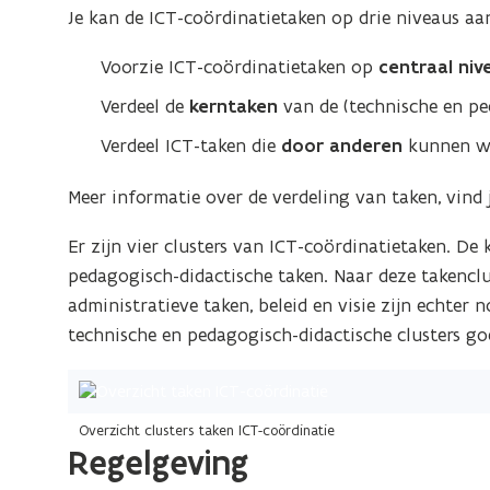
t
Je kan de ICT-coördinatietaken op drie niveaus aa
-
c
I
I
c
h
C
C
Voorzie ICT-coördinatietaken op
centraal niv
o
t
T
T
ö
Verdeel de
kerntaken
van de (technische en pe
I
-
-
r
c
C
c
Verdeel ICT-taken die
door anderen
kunnen w
d
o
T
o
i
ö
Meer informatie over de verdeling van taken, vind 
-
n
ö
r
a
c
r
d
Er zijn vier clusters van ICT-coördinatietaken. De 
t
o
d
i
pedagogisch-didactische taken. Naar deze takenclus
i
ö
i
n
administratieve taken, beleid en visie zijn echter
e
r
n
a
o
technische en pedagogisch-didactische clusters go
d
t
a
p
i
i
t
s
e
n
i
c
Overzicht clusters taken ICT-coördinatie
a
h
e
Regelgeving
o
t
o