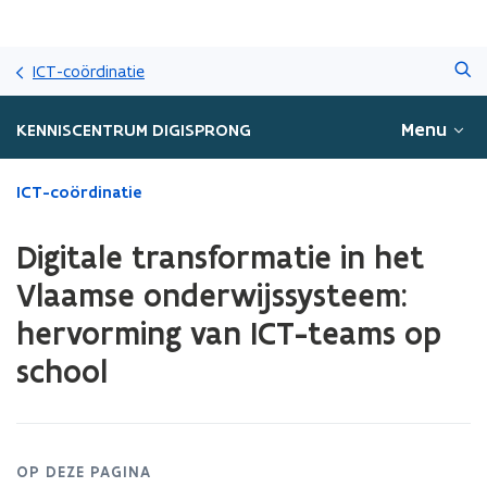
Overslaan
Zoeken
en
ICT-coördinatie
naar
de
Menu
KENNISCENTRUM DIGISPRONG
inhoud
gaan
Gedaan
ICT-coördinatie
met
laden.
Digitale transformatie in het
U
bevindt
Vlaamse onderwijssysteem:
zich
hervorming van ICT-teams op
op:
Digitale
school
transformatie
in
het
Vlaamse
onderwijssysteem:
OP DEZE PAGINA