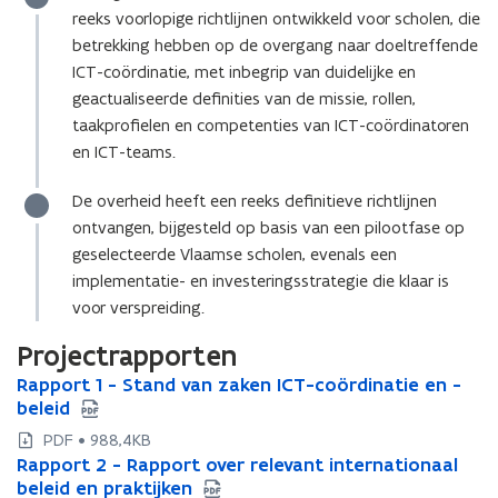
reeks voorlopige richtlijnen ontwikkeld voor scholen, die
betrekking hebben op de overgang naar doeltreffende
ICT-coördinatie, met inbegrip van duidelijke en
geactualiseerde definities van de missie, rollen,
taakprofielen en competenties van ICT-coördinatoren
en ICT-teams.
De overheid heeft een reeks definitieve richtlijnen
ontvangen, bijgesteld op basis van een pilootfase op
geselecteerde Vlaamse scholen, evenals een
implementatie- en investeringsstrategie die klaar is
voor verspreiding.
Projectrapporten
R
Rapport 1 - Stand van zaken ICT-coördinatie en -
R
a
beleid
a
p
p
PDF • 988,4KB
p
p
R
Rapport 2 - Rapport over relevant internationaal
R
o
o
a
beleid en praktijken
a