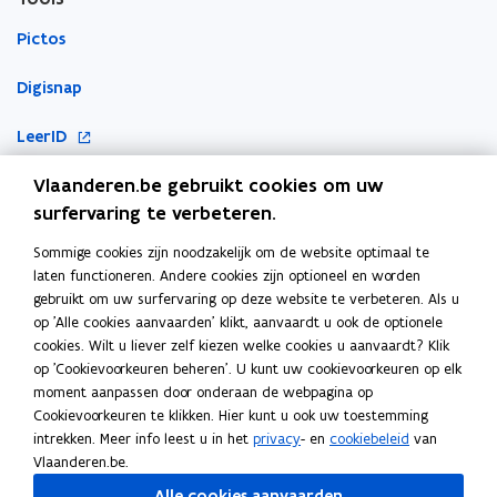
I
I
h
h
C
C
Pictos
a
a
T
T
r
r
-
-
a
Digisnap
a
c
c
c
c
o
o
t
t
o
LeerID
ö
ö
e
e
p
r
r
r
r
Vlaanderen.be gebruikt cookies om uw
o
KlasCement
e
d
d
i
i
p
surfervaring te verbeteren.
n
i
i
s
s
Cyberveilig op school
e
n
t
n
t
t
Sommige cookies zijn noodzakelijk om de website optimaal te
Ook interessant
a
n
a
i
i
i
laten functioneren. Andere cookies zijn optioneel en worden
t
t
t
n
c
c
gebruikt om uw surfervaring op deze website te verbeteren. Als u
E-inclusie
i
i
i
s
s
n
op 'Alle cookies aanvaarden' klikt, aanvaardt u ook de optionele
e
e
o
n
o
cookies. Wilt u liever zelf kiezen welke cookies u aanvaardt? Klik
i
Inspiratiegids computationeel denken en programmeren
f
f
op 'Cookievoorkeuren beheren'. U kunt uw cookievoorkeuren op elk
n
e
s
s
moment aanpassen door onderaan de webpagina op
i
ICT-coördinatie
u
t
t
Cookievoorkeuren te klikken. Hier kunt u ook uw toestemming
e
w
r
r
intrekken. Meer info leest u in het
privacy
- en
cookiebeleid
van
Toegankelijkheidsverklaring
u
v
o
o
Vlaanderen.be.
w
e
n
n
Alle cookies aanvaarden