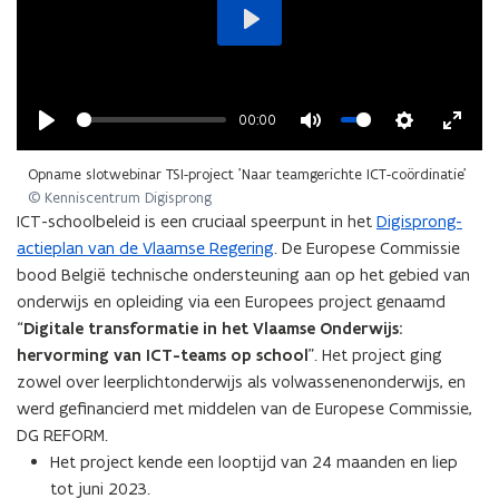
e
s
Play
t
a
n
00:00
d
Play
Mute
Settings
Enter
o
Opname slotwebinar TSI-project 'Naar teamgerichte ICT-coördinatie'
fullsc
p
© Kenniscentrum Digisprong
ICT-schoolbeleid is een cruciaal speerpunt in het
Digisprong-
e
actieplan van de Vlaamse Regering
. De Europese Commissie
n
bood België technische ondersteuning aan op het gebied van
t
onderwijs en opleiding via een Europees project genaamd
i
“
Digitale transformatie in het Vlaamse Onderwijs:
n
hervorming van ICT-teams op school
”. Het project ging
n
zowel over leerplichtonderwijs als volwassenenonderwijs, en
i
werd gefinancierd met middelen van de Europese Commissie,
e
DG REFORM.
u
Het project kende een looptijd van 24 maanden en liep
w
tot juni 2023.
v