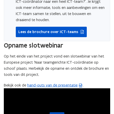
ICT-coördinator naar een heel ICT-team?’. Je krijgt
ook meer informatie, tools en aanbevelingen om een
ICT-team samen te stellen, uit te bouwen en
draaiend te houden.
Lees de brochure over ICT-teams
Opname slotwebinar
Op het einde van het project vond een slotwebinar van het
Europese project ‘Naar teamgerichte ICT-coördinatie op
school’ plaats. Herbekijk de opname en ontdek de brochure en
tools van dit project.
Bekijk ook de
hand-outs van de presentatie
.
(
P
D
F
b