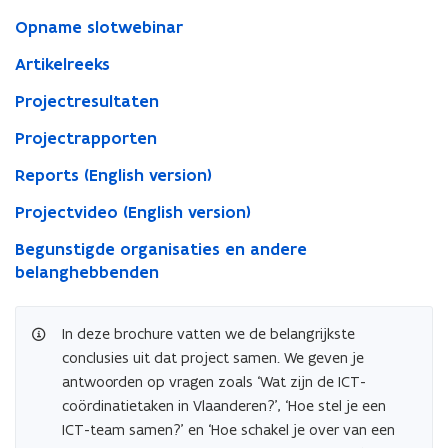
hervorming
van
Opname slotwebinar
ICT-
Artikelreeks
teams
op
Projectresultaten
school
Projectrapporten
Reports (English version)
Projectvideo (English version)
Begunstigde organisaties en andere
belanghebbenden
In deze brochure vatten we de belangrijkste
conclusies uit dat project samen. We geven je
antwoorden op vragen zoals ‘Wat zijn de ICT-
coördinatietaken in Vlaanderen?’, ‘Hoe stel je een
ICT-team samen?’ en ‘Hoe schakel je over van een