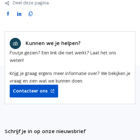
Deel deze pagina
F
L
K
a
i
o
c
n
p
e
k
i
Kunnen we je helpen?
b
e
e
o
d
e
Foutje gezien? Een link die niet werkt? Laat het ons
o
i
r
weten!
k
n
l
o
o
i
Krijg je graag ergens meer informatie over? We bekijken je
p
p
n
vraag en zien wat we kunnen doen.
e
e
k
Contacteer ons
n
n
n
t
t
a
i
i
a
n
n
r
n
n
k
Schrijf je in op onze nieuwsbrief
i
i
l