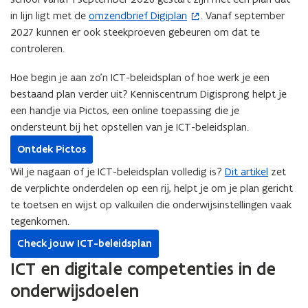
in lijn ligt met de
omzendbrief Digiplan
. Vanaf september
(
2027 kunnen er ook steekproeven gebeuren om dat te
o
controleren.
p
e
Hoe begin je aan zo’n ICT-beleidsplan of hoe werk je een
n
bestaand plan verder uit? Kenniscentrum Digisprong helpt je
t
een handje via Pictos, een online toepassing die je
i
ondersteunt bij het opstellen van je ICT-beleidsplan.
n
n
Ontdek Pictos
i
Wil je nagaan of je ICT-beleidsplan volledig is?
Dit artikel
zet
e
de verplichte onderdelen op een rij, helpt je om je plan gericht
u
te toetsen en wijst op valkuilen die onderwijsinstellingen vaak
w
tegenkomen.
v
Check jouw ICT-beleidsplan
e
n
ICT en digitale competenties in de
s
onderwijsdoelen
t