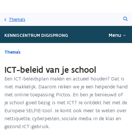
Overslaan
Zoeken
en
Thema's
naar
de
Menu
KENNISCENTRUM DIGISPRONG
inhoud
gaan
Gedaan
Thema's
met
laden.
ICT-beleid van je school
U
bevindt
Een ICT-beleidsplan maken en actueel houden? Dat is
zich
niet makkelijk. Daarom reiken we je een helpende hand
op:
met online toepassing Pictos. En ben je benieuwd of
ICT-
beleid
je school goed bezig is met ICT? Je ontdekt het met de
van
Europese SELFIE-tool. Je komt ook meer te weten over
je
nettiquette, cyberpesten, sociale media in de klas en
school
gezond ICT-gebruik.