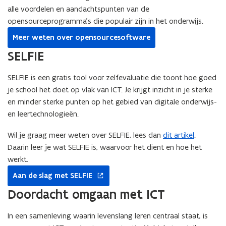
alle voordelen en aandachtspunten van de
opensourceprogramma’s die populair zijn in het onderwijs.
Meer weten over opensourcesoftware
SELFIE
SELFIE is een gratis tool voor zelfevaluatie die toont hoe goed
je school het doet op vlak van ICT. Je krijgt inzicht in je sterke
en minder sterke punten op het gebied van digitale onderwijs-
en leertechnologieën.
Wil je graag meer weten over SELFIE, lees dan
dit artikel
.
Daarin leer je wat SELFIE is, waarvoor het dient en hoe het
werkt.
opent
Aan de slag met SELFIE
in
nieuw
Doordacht omgaan met ICT
venster
In een samenleving waarin levenslang leren centraal staat, is