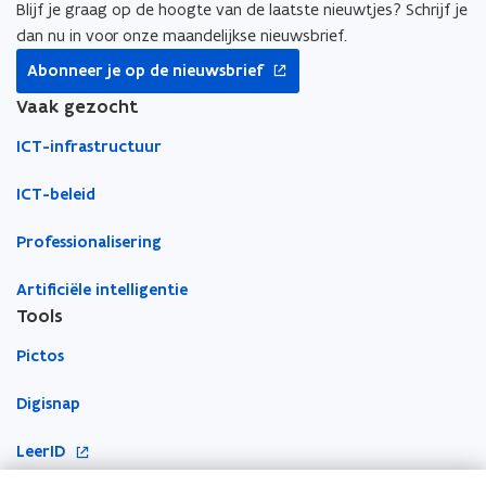
e
e
e
Blijf je graag op de hoogte van de laatste nieuwtjes? Schrijf je
u
u
m
dan nu in voor onze maandelijkse nieuwsbrief.
w
w
b
opent
Abonneer je op de nieuwsbrief
v
v
o
in
nieuw
Vaak gezocht
e
e
r
venster
n
n
d
ICT-infrastructuur
s
s
t
t
ICT-beleid
e
e
r
r
Professionalisering
Artificiële intelligentie
Tools
Pictos
Digisnap
o
LeerID
p