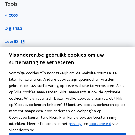
Tools
Pictos
Digisnap
o
LeerID
p
o
Vlaanderen.be gebruikt cookies om uw
KlasCement
e
p
surfervaring te verbeteren.
n
Cyberveilig op school
e
t
Sommige cookies zijn noodzakelijk om de website optimaal te
Ook interessant
n
i
laten functioneren. Andere cookies zijn optioneel en worden
t
n
gebruikt om uw surfervaring op deze website te verbeteren. Als u
E-inclusie
i
n
op 'Alle cookies aanvaarden' klikt, aanvaardt u ook de optionele
n
cookies. Wilt u liever zelf kiezen welke cookies u aanvaardt? Klik
i
Inspiratiegids computationeel denken en programmeren
n
op 'Cookievoorkeuren beheren'. U kunt uw cookievoorkeuren op elk
e
moment aanpassen door onderaan de webpagina op
i
ICT-coördinatie
u
Cookievoorkeuren te klikken. Hier kunt u ook uw toestemming
e
w
intrekken. Meer info leest u in het
privacy
- en
cookiebeleid
van
Toegankelijkheidsverklaring
u
v
Vlaanderen.be.
w