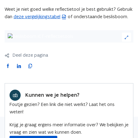
Weet je niet goed welke reflectietool je best gebruikt? Gebruik
dan
deze vergelijkingstabel
of onderstaande beslisboom.
(
P
D
(Klik
F
op
de
b
afbeelding
e
Deel deze pagina
voor
s
F
L
K
een
t
vergrote
a
i
o
a
weergave)
c
n
p
n
e
k
i
d
Kunnen we je helpen?
b
e
e
o
o
d
e
Foutje gezien? Een link die niet werkt? Laat het ons
p
o
i
r
weten!
e
k
n
l
n
o
o
i
Krijg je graag ergens meer informatie over? We bekijken je
t
p
p
n
vraag en zien wat we kunnen doen.
i