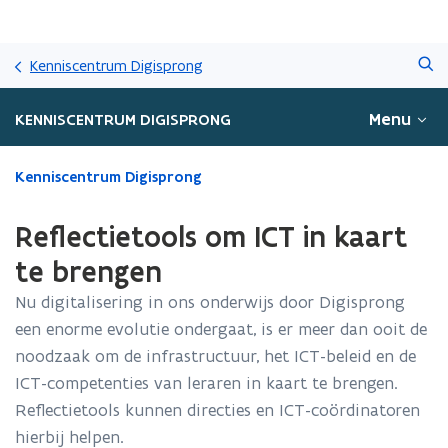
Overslaan
Zoeken
en
Kenniscentrum Digisprong
naar
de
Menu
KENNISCENTRUM DIGISPRONG
inhoud
gaan
Gedaan
Kenniscentrum Digisprong
met
laden.
Reflectietools om ICT in kaart
U
bevindt
te brengen
zich
Nu digitalisering in ons onderwijs door Digisprong
op:
Reflectietools
een enorme evolutie ondergaat, is er meer dan ooit de
om
noodzaak om de infrastructuur, het ICT-beleid en de
ICT
ICT-competenties van leraren in kaart te brengen.
in
kaart
Reflectietools kunnen directies en ICT-coördinatoren
te
hierbij helpen.