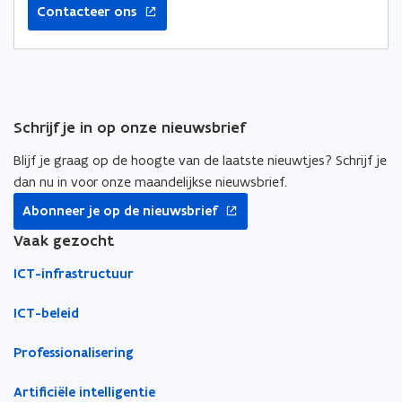
e
e
k
Contacteer ons
n
n
n
n
n
t
t
a
i
i
i
a
e
n
n
r
u
n
n
k
w
Schrijf je in op onze nieuwsbrief
i
i
l
v
e
e
e
Blijf je graag op de hoogte van de laatste nieuwtjes? Schrijf je
e
u
u
m
dan nu in voor onze maandelijkse nieuwsbrief.
n
w
w
b
opent
s
Abonneer je op de nieuwsbrief
v
v
o
in
t
nieuw
Vaak gezocht
e
e
r
e
venster
n
n
d
r
ICT-infrastructuur
s
s
)
t
t
ICT-beleid
e
e
r
r
Professionalisering
Artificiële intelligentie