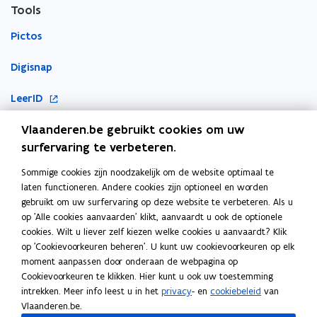
Tools
Pictos
Digisnap
o
LeerID
p
o
Vlaanderen.be gebruikt cookies om uw
KlasCement
e
p
surfervaring te verbeteren.
n
Cyberveilig op school
e
t
Sommige cookies zijn noodzakelijk om de website optimaal te
Ook interessant
n
i
laten functioneren. Andere cookies zijn optioneel en worden
t
n
gebruikt om uw surfervaring op deze website te verbeteren. Als u
E-inclusie
i
n
op 'Alle cookies aanvaarden' klikt, aanvaardt u ook de optionele
n
cookies. Wilt u liever zelf kiezen welke cookies u aanvaardt? Klik
i
Inspiratiegids computationeel denken en programmeren
n
op 'Cookievoorkeuren beheren'. U kunt uw cookievoorkeuren op elk
e
moment aanpassen door onderaan de webpagina op
i
ICT-coördinatie
u
Cookievoorkeuren te klikken. Hier kunt u ook uw toestemming
e
w
intrekken. Meer info leest u in het
privacy
- en
cookiebeleid
van
Toegankelijkheidsverklaring
u
v
Vlaanderen.be.
w