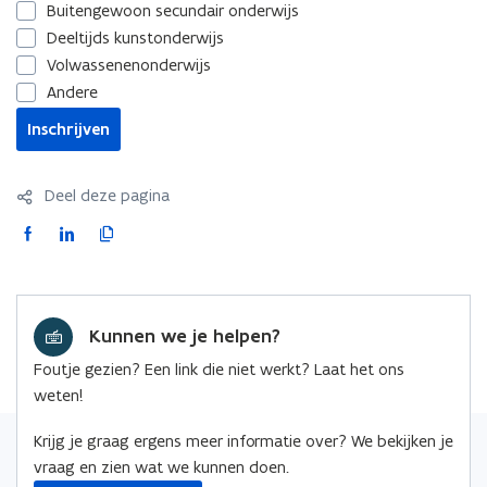
Buitengewoon secundair onderwijs
Deeltijds kunstonderwijs
Volwassenenonderwijs
Andere
Inschrijven
Deel deze pagina
F
L
K
a
i
o
c
n
p
e
k
i
Kunnen we je helpen?
b
e
e
o
d
e
Foutje gezien? Een link die niet werkt? Laat het ons
o
i
r
weten!
k
n
l
o
o
i
Krijg je graag ergens meer informatie over? We bekijken je
p
p
n
vraag en zien wat we kunnen doen.