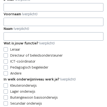
Voornaam
(verplicht)
Naam
(verplicht)
Wat
Wat is jouw functie?
(verplicht)
is
Leraar
jouw
Directeur of beleidsondersteuner
functie?
ICT-coördinator
Pedagogisch begeleider
Andere
In
In welk onderwijsniveau werk je?
(verplicht)
welk
Kleuteronderwijs
onderwijsniveau
Lager onderwijs
werk
Buitengewoon basisonderwijs
je?
Secundair onderwijs