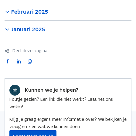
Februari 2025
Januari 2025
Deel deze pagina
F
L
K
a
i
o
c
n
p
e
k
i
Kunnen we je helpen?
b
e
e
o
d
e
Foutje gezien? Een link die niet werkt? Laat het ons
o
i
r
weten!
k
n
l
o
o
i
Krijg je graag ergens meer informatie over? We bekijken je
p
p
n
vraag en zien wat we kunnen doen.
e
e
k