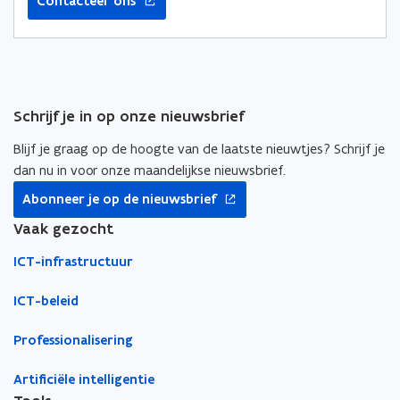
Contacteer ons
n
n
n
t
t
a
i
i
a
n
n
r
n
n
k
Schrijf je in op onze nieuwsbrief
i
i
l
e
e
e
Blijf je graag op de hoogte van de laatste nieuwtjes? Schrijf je
u
u
m
dan nu in voor onze maandelijkse nieuwsbrief.
w
w
b
opent
Abonneer je op de nieuwsbrief
v
v
o
in
nieuw
Vaak gezocht
e
e
r
venster
n
n
d
ICT-infrastructuur
s
s
t
t
ICT-beleid
e
e
r
r
Professionalisering
Artificiële intelligentie