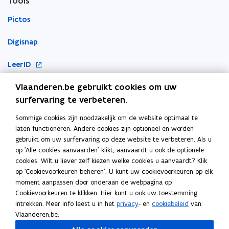
Tools
Pictos
Digisnap
o
LeerID
p
o
Vlaanderen.be gebruikt cookies om uw
KlasCement
e
p
surfervaring te verbeteren.
n
Cyberveilig op school
e
t
Sommige cookies zijn noodzakelijk om de website optimaal te
Ook interessant
n
i
laten functioneren. Andere cookies zijn optioneel en worden
t
n
gebruikt om uw surfervaring op deze website te verbeteren. Als u
E-inclusie
i
n
op 'Alle cookies aanvaarden' klikt, aanvaardt u ook de optionele
n
cookies. Wilt u liever zelf kiezen welke cookies u aanvaardt? Klik
i
Inspiratiegids computationeel denken en programmeren
n
op 'Cookievoorkeuren beheren'. U kunt uw cookievoorkeuren op elk
e
moment aanpassen door onderaan de webpagina op
i
ICT-coördinatie
u
Cookievoorkeuren te klikken. Hier kunt u ook uw toestemming
e
w
intrekken. Meer info leest u in het
privacy
- en
cookiebeleid
van
Toegankelijkheidsverklaring
u
v
Vlaanderen.be.
w
e