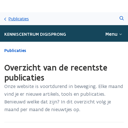
Overslaan
Zoeken
en
Publicaties
naar
de
Menu
KENNISCENTRUM DIGISPRONG
inhoud
gaan
Gedaan
Publicaties
met
laden.
Overzicht van de recentste
U
bevindt
publicaties
zich
Onze website is voortdurend in beweging. Elke maand
op:
Overzicht
vind je er nieuwe artikels, tools en publicaties.
van
Benieuwd welke dat zijn? In dit overzicht volg je
de
maand per maand de nieuwtjes op.
recentste
publicaties