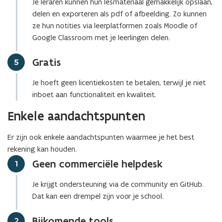
Je leraren kunnen hun lesmateriaal gemakkelijk opslaan,
delen en exporteren als pdf of afbeelding. Zo kunnen
ze hun notities via leerplatformen zoals Moodle of
Google Classroom met je leerlingen delen.
Gratis
Stap
5
Je hoeft geen licentiekosten te betalen, terwijl je niet
inboet aan functionaliteit en kwaliteit.
Enkele aandachtspunten
Er zijn ook enkele aandachtspunten waarmee je het best
rekening kan houden.
Geen commerciële helpdesk
Stap
1
Je krijgt ondersteuning via de community en GitHub.
Dat kan een drempel zijn voor je school.
Bijkomende tools
Stap
2