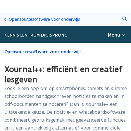
Overslaan
Zoeken
en
Opensourcesoftware voor onderwijs
naar
de
Menu
KENNISCENTRUM DIGISPRONG
inhoud
gaan
Gedaan
Opensourcesoftware voor onderwijs
met
laden.
Xournal++: efficiënt en creatief
U
bevindt
lesgeven
zich
Zoek je een app om op smartphones, tablets en slimme
op:
Xournal++:
schoolborden handgeschreven notities te maken en in
efficiënt
pdf-documenten te noteren? Dan is Xournal++ een
en
uitstekende keuze. De notitie- en whiteboardsoftware
creatief
lesgeven
combineert gebruiksgemak met geavanceerde functies
en is een aantrekkelijk alternatief voor commerciële