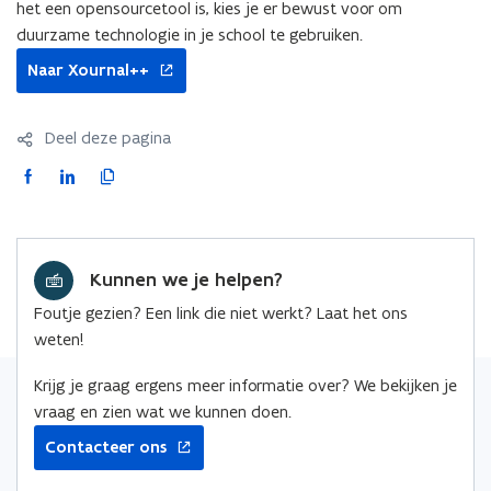
het een opensourcetool is, kies je er bewust voor om
duurzame technologie in je school te gebruiken.
opent
Naar Xournal++
in
nieuw
venster
Deel deze pagina
F
L
K
a
i
o
c
n
p
e
k
i
Kunnen we je helpen?
b
e
e
o
d
e
Foutje gezien? Een link die niet werkt? Laat het ons
o
i
r
weten!
k
n
l
o
o
i
Krijg je graag ergens meer informatie over? We bekijken je
p
p
n
vraag en zien wat we kunnen doen.
e
e
k
Contacteer ons
n
n
n
t
t
a