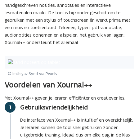
handgeschreven notities, annotaties en interactieve
o
lesmaterialen maakt. De tool is bijzonder geschikt om te
p
gebruiken met een stylus of touchscreen én werkt prima met
e
een muis en toetsenbord. Tekenen, typen, pdf-annotatie,
n
audionotities opnemen en afspelen, het gebruik van lagen:
t
Xournal++ ondersteunt het allemaal.
i
n
n
i
e
© Imthiyaz Syed via Pexels
u
Voordelen van Xournal++
w
v
Met Xournal++ geven je leraren efficiënter en creatiever les.
e
Gebruiksvriendelijkheid
Stap
1
n
s
De interface van Xournal++ is intuïtief en overzichtelijk.
t
Je leraren kunnen de tool snel gebruiken zonder
e
uitgebreide training. Ideaal dus om elke dag in de klas