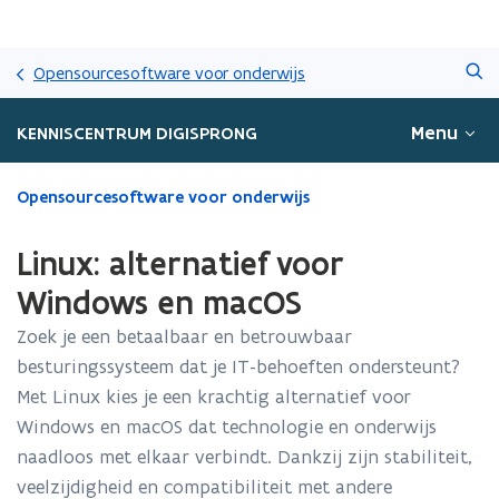
Overslaan
Zoeken
en
Opensourcesoftware voor onderwijs
naar
de
Menu
KENNISCENTRUM DIGISPRONG
inhoud
gaan
Gedaan
Opensourcesoftware voor onderwijs
met
laden.
Linux: alternatief voor
U
bevindt
Windows en macOS
zich
Zoek je een betaalbaar en betrouwbaar
op:
Linux:
besturingssysteem dat je IT-behoeften ondersteunt?
alternatief
Met Linux kies je een krachtig alternatief voor
voor
Windows en macOS dat technologie en onderwijs
Windows
en
naadloos met elkaar verbindt. Dankzij zijn stabiliteit,
macOS
veelzijdigheid en compatibiliteit met andere