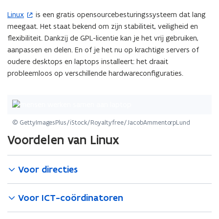
Linux
is een gratis opensourcebesturingssysteem dat lang
(
meegaat. Het staat bekend om zijn stabiliteit, veiligheid en
o
flexibiliteit. Dankzij de GPL-licentie kan je het vrij gebruiken,
p
aanpassen en delen. En of je het nu op krachtige servers of
e
oudere desktops en laptops installeert: het draait
n
probleemloos op verschillende hardwareconfiguraties.
t
i
n
n
i
© GettyImagesPlus/iStock/Royaltyfree/JacobAmmentorpLund
e
Voordelen van Linux
u
w
v
Voor directies
e
n
Voor ICT-coördinatoren
s
t