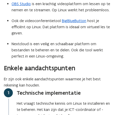
u
OBS Studio
is een krachtig videoplatform om lessen op te
w
nemen en te streamen. Op Linux werkt het probleemloos.
v
Ook de videoconferentietool
BigBlueButton
host je
e
efficiënt op Linux. Dat platform is ideaal om virtueel les te
n
geven.
s
t
Nextcloud is een veilig en schaalbaar platform om
e
bestanden te beheren en te delen. Ook die tool werkt
r
perfect in een Linux-omgeving.
)
Enkele aandachtspunten
Er zijn ook enkele aandachtspunten waarmee je het best
rekening kan houden.
Technische implementatie
Stap
1
Het vraagt technische kennis om Linux te installeren en
te beheren. Het kan zijn dat je ICT-coördinator of -