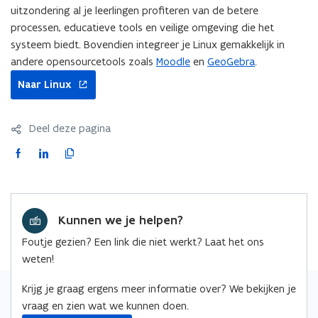
uitzondering al je leerlingen profiteren van de betere
processen, educatieve tools en veilige omgeving die het
systeem biedt. Bovendien integreer je Linux gemakkelijk in
andere opensourcetools zoals
Moodle
en
GeoGebra
.
opent
Naar Linux
in
nieuw
venster
Deel deze pagina
F
L
K
a
i
o
c
n
p
e
k
i
Kunnen we je helpen?
b
e
e
o
d
e
Foutje gezien? Een link die niet werkt? Laat het ons
o
i
r
weten!
k
n
l
o
o
i
Krijg je graag ergens meer informatie over? We bekijken je
p
p
n
vraag en zien wat we kunnen doen.