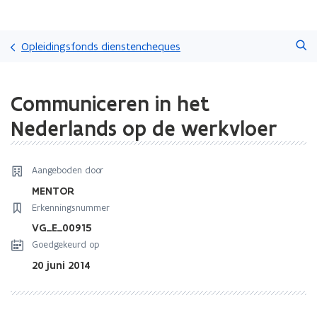
Overslaan
Zoeken
en
Opleidingsfonds dienstencheques
naar
de
Gedaan
inhoud
Communiceren in het
met
gaan
laden.
Nederlands op de werkvloer
U
bevindt
zich
Aangeboden door
op:
Communiceren
MENTOR
in
Erkenningsnummer
het
VG_E_00915
Nederlands
Goedgekeurd op
op
de
20 juni 2014
werkvloer