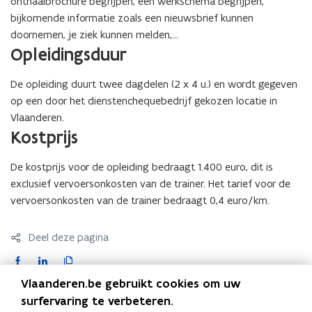
onthaalbrochure begrijpen, een werkschema begrijpen,
bijkomende informatie zoals een nieuwsbrief kunnen
doornemen, je ziek kunnen melden,...
Opleidingsduur
De opleiding duurt twee dagdelen (2 x 4 u.) en wordt gegeven
op een door het dienstenchequebedrijf gekozen locatie in
Vlaanderen.
Kostprijs
De kostprijs voor de opleiding bedraagt 1.400 euro, dit is
exclusief vervoersonkosten van de trainer. Het tarief voor de
vervoersonkosten van de trainer bedraagt 0,4 euro/km.
Deel deze pagina
F
L
K
a
i
o
Vlaanderen.be gebruikt cookies om uw
c
n
p
Contact
surfervaring te verbeteren.
e
k
i