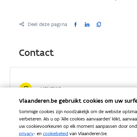
F
L
K
Deel deze pagina
a
i
o
c
n
p
e
k
i
Contact
b
e
e
o
d
e
o
i
r
k
n
l
MENTOR
o
o
i
p
p
n
Vlaanderen.be gebruikt cookies om uw surfe
e
e
k
Sommige cookies zijn noodzakelijk om de website optimaal
n
n
n
verbeteren. Als u op 'Alle cookies aanvaarden' klikt, aanva
t
t
a
uw cookievoorkeuren op elk moment aanpassen door ondera
i
i
a
privacy
- en
cookiebeleid
van Vlaanderen.be.