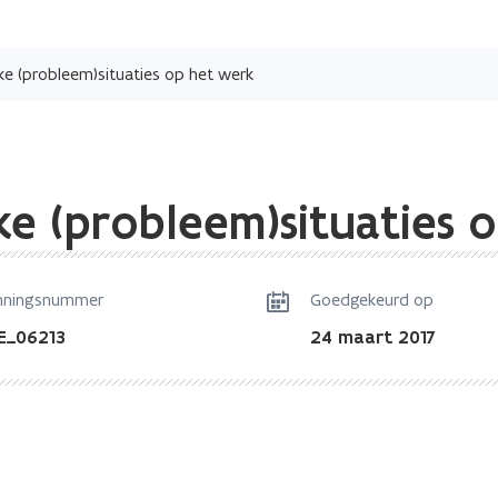
Overslaan
en
e (probleem)situaties op het werk
naar
de
inhoud
gaan
e (probleem)situaties 
nningsnummer
Goedgekeurd op
E_06213
24 maart 2017