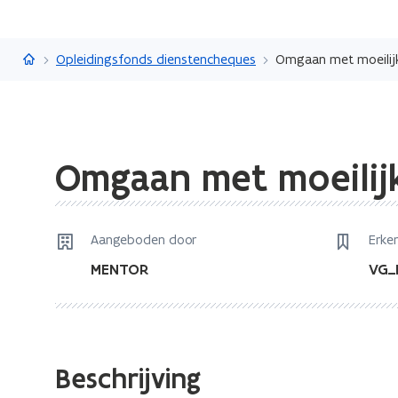
Vlaanderen.be
Opleidingsfonds dienstencheques
Omgaan met moeilijk
Gedaan
Omgaan met moeilijk
met
laden.
U
bevindt
Aangeboden door
Erke
zich
MENTOR
VG_
op:
Omgaan
met
moeilijke
Beschrijving
(probleem)situaties