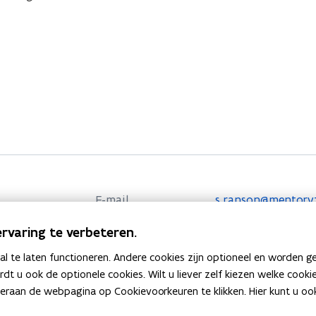
E-mail
s.ranson@mentorv
rvaring te verbeteren.
KBO Nummer
0472751175
 te laten functioneren. Andere cookies zijn optioneel en worden g
Adres
Budastraat(Kor) 27
ardt u ook de optionele cookies. Wilt u liever zelf kiezen welke cook
o
Routeplanner
an de webpagina op Cookievoorkeuren te klikken. Hier kunt u ook 
p