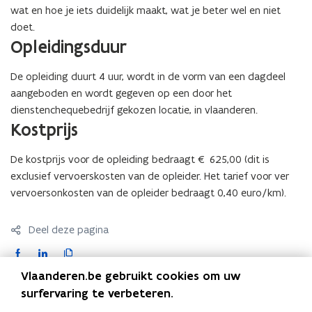
wat en hoe je iets duidelijk maakt, wat je beter wel en niet
doet.
Opleidingsduur
De opleiding duurt 4 uur, wordt in de vorm van een dagdeel
aangeboden en wordt gegeven op een door het
dienstenchequebedrijf gekozen locatie, in vlaanderen.
Kostprijs
De kostprijs voor de opleiding bedraagt € 625,00 (dit is
exclusief vervoerskosten van de opleider. Het tarief voor ver
vervoersonkosten van de opleider bedraagt 0,40 euro/km).
Deel deze pagina
F
L
K
a
i
o
Vlaanderen.be gebruikt cookies om uw
c
n
p
Contact
surfervaring te verbeteren.
e
k
i