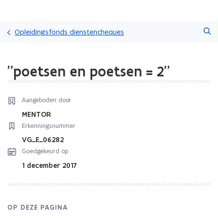
Overslaan
Zoeken
en
Opleidingsfonds dienstencheques
naar
de
Gedaan
inhoud
"poetsen en poetsen = 2"
met
gaan
laden.
U
bevindt
Aangeboden door
zich
MENTOR
op:
Erkenningsnummer
"poetsen
en
VG_E_06282
poetsen
Goedgekeurd op
=
1 december 2017
2"
OP DEZE PAGINA