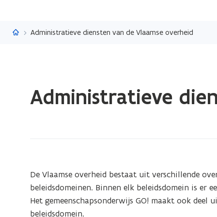
Vlaanderen.be
Administratieve diensten van de Vlaamse overheid
Gedaan
Administratieve die
met
laden.
U
bevindt
zich
op:
Administratieve
De Vlaamse overheid bestaat uit verschillende ove
diensten
beleidsdomeinen. Binnen elk beleidsdomein is er e
van
Het gemeenschapsonderwijs GO! maakt ook deel uit
de
beleidsdomein.