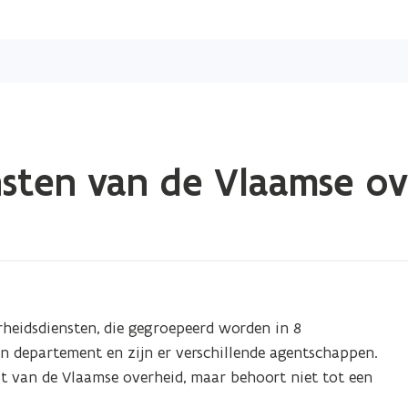
Overslaan
en
naar
de
inhoud
gaan
nsten van de Vlaamse o
rheidsdiensten, die gegroepeerd worden in 8
en departement en zijn er verschillende agentschappen.
 van de Vlaamse overheid, maar behoort niet tot een