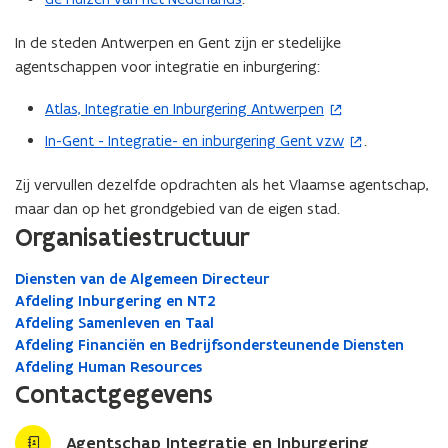
p
e
In de steden Antwerpen en Gent zijn er stedelijke
n
agentschappen voor integratie en inburgering:
t
Atlas, Integratie en Inburgering Antwerpen
(
i
o
n
In-Gent - Integratie- en inburgering Gent vzw
.
(
p
n
o
e
i
Zij vervullen dezelfde opdrachten als het Vlaamse agentschap,
p
n
e
maar dan op het grondgebied van de eigen stad.
e
t
Organisatiestructuur
u
n
i
w
t
n
Diensten van de Algemeen Directeur
v
i
Afdeling Inburgering en NT2
n
e
n
Afdeling Samenleven en Taal
i
n
n
Afdeling Financiën en Bedrijfsondersteunende Diensten
e
s
i
Afdeling Human Resources
u
t
e
Contactgegevens
w
e
u
v
r
w
Agentschap Integratie en Inburgering
e
)