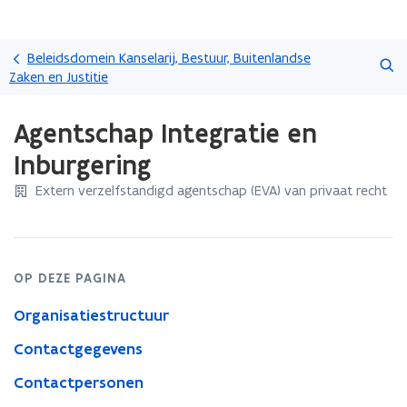
Overslaan
Zoeken
en
Beleidsdomein Kanselarij, Bestuur, Buitenlandse
naar
Zaken en Justitie
de
Gedaan
inhoud
Agentschap Integratie en
met
gaan
laden.
Inburgering
U
bevindt
Extern verzelfstandigd agentschap (EVA) van privaat recht
zich
op:
Agentschap
Integratie
en
OP DEZE PAGINA
Inburgering
Organisatiestructuur
Contactgegevens
Contactpersonen