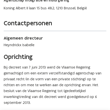
n
Agentschap Integratie en Inburgering
s
r
t
Koning Albert II laan 15 bus 482, 1210 Brussel, België
t
i
e
n
r
n
Contactpersonen
i
e
u
Algemeen directeur
w
Heyndrickx Isabelle
v
e
Oprichting
n
s
t
Bij decreet van 7 juni 2013 werd de Vlaamse Regering
e
gemachtigd om een extern verzelfstandigd agentschap van
r
privaat recht (in de vorm van een private stichting) op te
richten en om mee te werken aan de oprichting ervan. Het
besluit van de Vlaamse Regering tot (gedeeltelijke)
inwerkingtreding van dit decreet werd goedgekeurd op 6
september 2013.