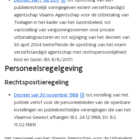
(
publiekrechtelijk vormgegeven extern verzelfstandigd
b
agentschap Vlaams Agentschap voor de Uitbetaling van
e
Toelagen in het kader van het Gezinsbeleid, tot
s
vaststelling van vergunningsnormen voor private
t
uitbetalingsactoren en tot wijziging van het decreet van
a
30 april 2004 betreffende de oprichting van het intern
n
verzelfstandigd agentschap met rechtspersoonlijkheid
d
Kind en Gezin; (BS 8/8/2017)
o
Personeelsregelgeving
p
e
Rechtspositieregeling
n
t
Decreet van 30 november 1988
tot instelling van het
(
i
politiek verlof voor de personeelsleden van de openbare
b
n
instellingen en publiekrechtelijke verenigingen die van het
e
n
Vlaamse Gewest afhangen (B.S. 24.12.1988; Err. B.S.
s
i
15.02.1989)
t
e
a
u
Het personeel van het Vlaams Agentschap voor de Uitbetaling