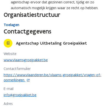
agentschap ervoor dat gezinnen correct, tijdig en zo
automatisch mogelijk krijgen waar ze recht op hebben.
Organisatiestructuur
Toelagen
Contactgegevens
Agentschap Uitbetaling Groeipakket
Website
www.vlaamsgroeipakket.be
Contactformulier
o
https://www.vlaanderen.be/vlaams-groeipakket/vragen-of-
p
opmerkingen
e
E-mail
n
t
info@groeipakket.be
i
Adres
n