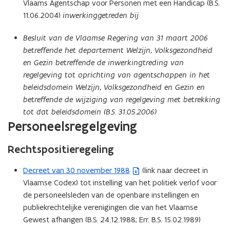
Vlaams Agentschap voor Personen met een Handicap (B.S.
e
11.06.2004)
inwerkinggetreden bij
s
t
Besluit van de Vlaamse Regering van 31 maart 2006
a
betreffende het departement Welzijn, Volksgezondheid
n
en Gezin betreffende de inwerkingtreding van
d
regelgeving tot oprichting van agentschappen in het
o
beleidsdomein Welzijn, Volksgezondheid en Gezin en
p
betreffende de wijziging van regelgeving met betrekking
e
tot dat beleidsdomein (B.S. 31.05.2006)
n
Personeelsregelgeving
t
i
Rechtspositieregeling
n
n
Decreet van 30 november 1988
(link naar decreet in
(
i
Vlaamse Codex) tot instelling van het politiek verlof voor
b
e
de personeelsleden van de openbare instellingen en
e
u
publiekrechtelijke verenigingen die van het Vlaamse
s
w
Gewest afhangen (B.S. 24.12.1988; Err. B.S. 15.02.1989)
t
v