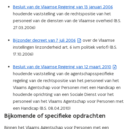
a
e
Besluit van de Vlaamse Regering van 13 januari 2006
n
n
houdende vaststelling van de rechtspositie van het
d
s
personeel van de diensten van de Vlaamse overheid (B.S.
o
t
27.03.2006)
p
e
e
r
Bijzonder decreet van 7 juli 2006
over de Vlaamse
(
n
)
instellingen (inzonderheid art. 6 ivm politiek verlof) (B.S.
b
t
17.10.2006)
e
i
s
n
Besluit van de Vlaamse Regering van 12 maart 2010
(
t
n
houdende vaststelling van de agentschapsspecifieke
b
a
i
regeling van de rechtspositie van het personeel van het
e
n
e
Vlaams Agentschap voor Personen met een Handicap en
s
d
u
houdende oprichting van een Sociale Dienst voor het
t
o
w
personeel van het Vlaams Agentschap voor Personen met
a
p
v
een Handicap (B.S. 08.04.2010)
n
e
e
Bijkomende of specifieke opdrachten
d
n
n
o
t
s
Binnen het Vlaams Agentschap voor Personen met een