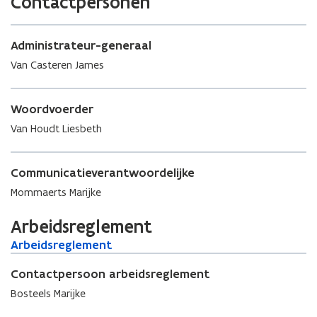
Contactpersonen
e
i
r
e
u
Administrateur-generaal
w
Van Casteren James
v
e
n
Woordvoerder
s
Van Houdt Liesbeth
t
e
r
Communicatieverantwoordelijke
Mommaerts Marijke
Arbeidsreglement
A
Arbeidsreglement
A
r
r
b
Contactpersoon arbeidsreglement
b
e
e
Bosteels Marijke
i
i