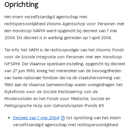
d
d
Oprichting
s
s
r
r
Het intern verzelfstandigd agentschap met
e
e
rechtspersoonlijkheid
Vlaams Agentschap voor Personen met
g
g
l
een Handicap
(VAPH) werd opgericht bij decreet van 7 mei
l
e
e
2004. Dit decreet is in werking getreden op 1 april 2006.
m
m
e
e
Ter info: het VAPH is de rechtsopvolger van het
Vlaams Fonds
n
n
voor de Sociale Integratie van Personen met een Handicap
t
t
(VFSIPH). Die Vlaamse openbare instelling, opgericht bij decreet
van 27 juni 1990, kreeg het merendeel van de bevoegdheden
van twee nationale fondsen die na de staatshervorming van
1980 aan de Vlaamse Gemeenschap waren overgedragen: het
Rijksfonds voor de Sociale Reclassering van de
Mindervaliden
en het
Fonds voor Medische, Sociale en
Pedagogische Hulp aan Gehandicapten
(Fonds 81).
Decreet van 7 mei 2004
tot oprichting van het intern
(
verzelfstandigd agentschap met rechtspersoonlijkheid
b