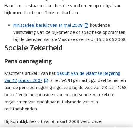
p
i
t
Handicap bestaan er functies die voorkomen op de lijst van
e
n
e
bijkomende of specifieke opdrachten.
n
n
r
t
i
)
Ministerieel besluit van 14 mei 2008
houdende
(
i
e
vaststelling van de bijkomende of specifieke opdrachten
b
n
u
bij de diensten van de Vlaamse overheid (B.S. 26.05.2008)
e
n
w
Sociale Zekerheid
s
i
v
t
e
e
Pensioenregeling
a
u
n
n
w
s
Krachtens artikel 1 van het
besluit van de Vlaamse Regering
(
d
v
t
van 12 januari 2007
is het VAPH gemachtigd deel te nemen
b
o
e
e
aan de pensioenregeling ingesteld bij de wet van 28 april 1958
e
p
n
r
betreffende het pensioen van het personeel van zekere
s
e
s
)
organismen van openbaar nut alsmede van hun
t
n
t
rechthebbenden.
a
t
e
n
i
Bij Koninklijk Besluit van 6 maart 2008 werd deze
r
d
n
pensioenregeling toepasselijk verklaard op het personeel van
)
o
n