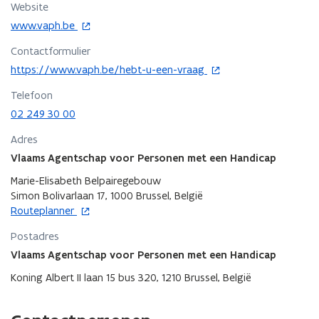
Website
o
www.vaph.be
p
Contactformulier
e
o
n
https://www.vaph.be/hebt-u-een-vraag
p
t
Telefoon
e
i
n
02 249 30 00
n
t
n
Adres
i
i
Vlaams Agentschap voor Personen met een Handicap
n
e
n
u
Marie-Elisabeth Belpairegebouw
i
w
Simon Bolivarlaan 17, 1000 Brussel, België
e
v
o
Routeplanner
u
e
p
w
n
Postadres
e
v
s
n
Vlaams Agentschap voor Personen met een Handicap
e
t
t
Koning Albert II laan 15 bus 320, 1210 Brussel, België
n
e
i
s
r
n
t
n