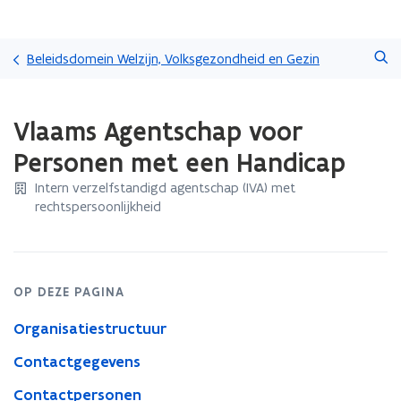
Overslaan
Zoeken
en
Beleidsdomein Welzijn, Volksgezondheid en Gezin
naar
de
Gedaan
inhoud
Vlaams Agentschap voor
met
gaan
laden.
Personen met een Handicap
U
bevindt
Intern verzelfstandigd agentschap (IVA) met
zich
rechtspersoonlijkheid
op:
Vlaams
Agentschap
voor
OP DEZE PAGINA
Personen
met
Organisatiestructuur
een
Handicap
Contactgegevens
Contactpersonen