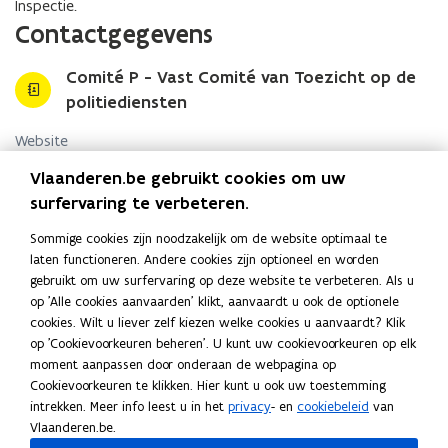
politiediensten
Inspectie.
Contactgegevens
Comité P - Vast Comité van Toezicht op de
politiediensten
Website
o
comitep.be
Vlaanderen.be gebruikt cookies om uw
p
surfervaring te verbeteren.
Contactformulier
e
o
n
https://comitep.be/ons-bereiken.html
Sommige cookies zijn noodzakelijk om de website optimaal te
p
t
laten functioneren. Andere cookies zijn optioneel en worden
Telefoon
e
i
gebruikt om uw surfervaring op deze website te verbeteren. Als u
n
02 286 28 11
n
op 'Alle cookies aanvaarden' klikt, aanvaardt u ook de optionele
t
n
cookies. Wilt u liever zelf kiezen welke cookies u aanvaardt? Klik
Fax
i
i
op 'Cookievoorkeuren beheren'. U kunt uw cookievoorkeuren op elk
02 286 28 99
n
e
moment aanpassen door onderaan de webpagina op
n
u
Cookievoorkeuren te klikken. Hier kunt u ook uw toestemming
Adres
i
w
intrekken. Meer info leest u in het
privacy
- en
cookiebeleid
van
Federaal parlement - Kamer van Volksvertegenwoordigers
e
v
Vlaanderen.be.
Comité P - Vast Comité van Toezicht op de politiediensten
u
e