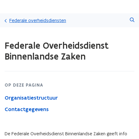
Overslaan
Zoeken
en
Federale overheidsdiensten
naar
de
Gedaan
inhoud
Federale Overheidsdienst
met
gaan
laden.
Binnenlandse Zaken
U
bevindt
zich
op:
Federale
OP DEZE PAGINA
Overheidsdienst
Binnenlandse
Organisatiestructuur
Zaken
Contactgegevens
De Federale Overheidsdienst Binnenlandse Zaken geeft info