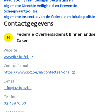
Raad voor Vreemdelingenbetwistingen
Algemene Directie Veiligheid en Preventie
Scheepvaartpolitie
Algemene Inspectie van de federale en lokale politie
Contactgegevens
Federale Overheidsdienst Binnenlandse
Zaken
Website
o
www.ibz.be/nl
p
Contactformulier
e
o
n
https://www.ibz.be/nl/contacteer-ons
p
t
E-mail
e
i
n
info@ibz.fgov.be
n
t
n
Telefoon
i
i
02 488 10 00
n
e
n
u