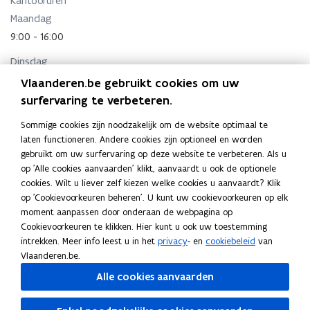
Kantooruren
i
w
Maandag
e
v
u
e
9:00 - 16:00
w
n
Dinsdag
v
s
e
t
9:00 - 16:00
Vlaanderen.be gebruikt cookies om uw
n
e
surfervaring te verbeteren.
Woensdag
s
r
t
9:00 - 16:00
Sommige cookies zijn noodzakelijk om de website optimaal te
e
laten functioneren. Andere cookies zijn optioneel en worden
Donderdag
r
gebruikt om uw surfervaring op deze website te verbeteren. Als u
9:00 - 16:00
op 'Alle cookies aanvaarden' klikt, aanvaardt u ook de optionele
cookies. Wilt u liever zelf kiezen welke cookies u aanvaardt? Klik
Vrijdag
op 'Cookievoorkeuren beheren'. U kunt uw cookievoorkeuren op elk
9:00 - 16:00
moment aanpassen door onderaan de webpagina op
Cookievoorkeuren te klikken. Hier kunt u ook uw toestemming
intrekken. Meer info leest u in het
privacy
- en
cookiebeleid
van
Adres
Vlaanderen.be.
Federale Overheidsdienst Binnenlandse Zaken
Alle cookies aanvaarden
Leuvenseweg 1, 1000 Brussel, België
o
Routeplanner