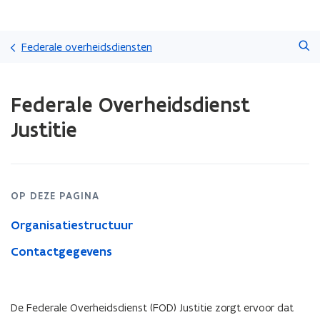
Overslaan
Zoeken
en
Federale overheidsdiensten
naar
de
Gedaan
inhoud
Federale Overheidsdienst
met
gaan
laden.
Justitie
U
bevindt
zich
op:
Federale
OP DEZE PAGINA
Overheidsdienst
Justitie
Organisatiestructuur
Contactgegevens
De Federale Overheidsdienst (FOD) Justitie zorgt ervoor dat