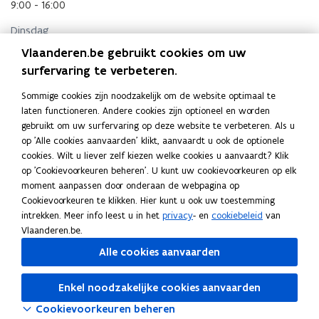
n
u
9:00 - 16:00
i
w
Dinsdag
e
v
u
e
9:00 - 16:00
Vlaanderen.be gebruikt cookies om uw
w
n
surfervaring te verbeteren.
Woensdag
v
s
e
t
9:00 - 16:00
Sommige cookies zijn noodzakelijk om de website optimaal te
n
e
laten functioneren. Andere cookies zijn optioneel en worden
Donderdag
s
r
gebruikt om uw surfervaring op deze website te verbeteren. Als u
t
9:00 - 16:00
op 'Alle cookies aanvaarden' klikt, aanvaardt u ook de optionele
e
cookies. Wilt u liever zelf kiezen welke cookies u aanvaardt? Klik
Vrijdag
r
op 'Cookievoorkeuren beheren'. U kunt uw cookievoorkeuren op elk
9:00 - 16:00
moment aanpassen door onderaan de webpagina op
Cookievoorkeuren te klikken. Hier kunt u ook uw toestemming
intrekken. Meer info leest u in het
privacy
- en
cookiebeleid
van
Adres
Vlaanderen.be.
Federale Overheidsdienst Justitie
Alle cookies aanvaarden
Waterloolaan 115, 1000 Brussel, België
o
Routeplanner
Enkel noodzakelijke cookies aanvaarden
p
e
Cookievoorkeuren beheren
n