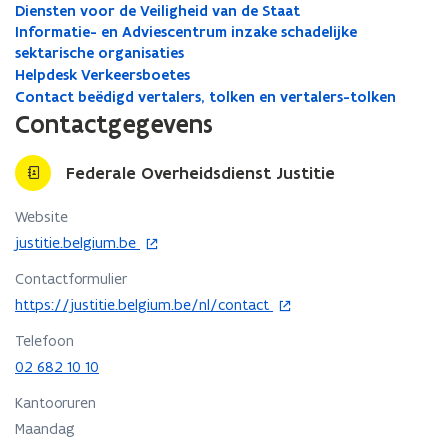
Diensten voor de Veiligheid van de Staat
Informatie- en Adviescentrum inzake schadelijke
sektarische organisaties
Helpdesk Verkeersboetes
Contact beëdigd vertalers, tolken en vertalers-tolken
Contactgegevens
Federale Overheidsdienst Justitie
Website
o
justitie.belgium.be
p
Contactformulier
e
o
n
https://justitie.belgium.be/nl/contact
p
t
Telefoon
e
i
n
02 682 10 10
n
t
n
Kantooruren
i
i
Maandag
n
e