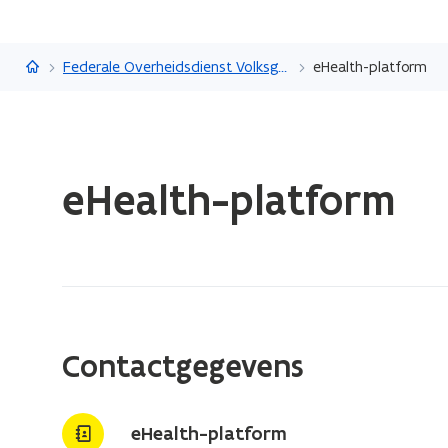
Federale overheidsdiensten
Federale Overheidsdienst Volksgezondheid, Veiligheid van de Voedselketen en Leefmilieu
eHealth-platform
Gedaan
eHealth-platform
met
laden.
U
bevindt
zich
op:
eHealth-
Contactgegevens
platform
eHealth-platform