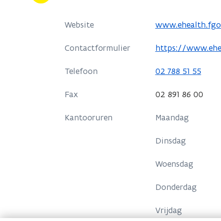
o
Website
www.ehealth.fgo
p
o
Contactformulier
https://www.ehe
e
p
n
Telefoon
02 788 51 55
e
t
n
i
Fax
02 891 86 00
t
n
i
Kantooruren
n
Maandag
n
i
n
Dinsdag
e
i
u
Woensdag
e
w
u
v
Donderdag
w
e
v
Vrijdag
n
e