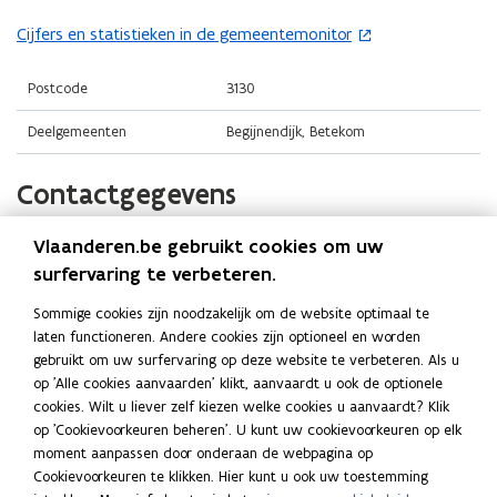
i
i
o
n
n
Cijfers en statistieken in de gemeentemonitor
(
p
n
n
o
e
i
i
p
Postcode
3130
n
e
e
e
t
Deelgemeenten
Begijnendijk, Betekom
u
u
n
i
w
w
t
n
Contactgegevens
v
v
i
n
e
e
n
i
n
n
Vlaanderen.be gebruikt cookies om uw
Gemeente Begijnendijk
n
e
s
s
surfervaring te verbeteren.
i
u
t
t
Website
e
w
Sommige cookies zijn noodzakelijk om de website optimaal te
e
e
o
www.begijnendijk.be
u
v
laten functioneren. Andere cookies zijn optioneel en worden
p
r
r
w
e
gebruikt om uw surfervaring op deze website te verbeteren. Als u
E-mail
e
)
)
v
op 'Alle cookies aanvaarden' klikt, aanvaardt u ook de optionele
n
n
info@begijnendijk.be
e
cookies. Wilt u liever zelf kiezen welke cookies u aanvaardt? Klik
s
t
op 'Cookievoorkeuren beheren'. U kunt uw cookievoorkeuren op elk
n
Telefoon
t
i
moment aanpassen door onderaan de webpagina op
s
016 53 01 80
n
e
Cookievoorkeuren te klikken. Hier kunt u ook uw toestemming
t
n
r