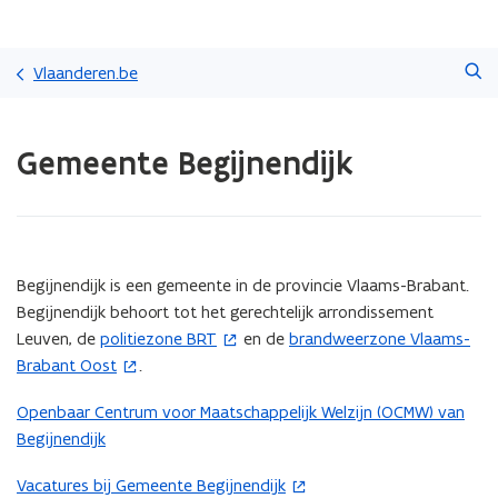
Overslaan
Zoeken
en
Vlaanderen.be
naar
de
Gedaan
inhoud
Gemeente Begijnendijk
met
gaan
laden.
U
bevindt
zich
op:
(Scroll
(Scroll
Begijnendijk is een gemeente in de provincie Vlaams-Brabant.
Gemeente
links)
rechts)
Begijnendijk behoort tot het gerechtelijk arrondissement
Begijnendijk
Leuven, de
politiezone BRT
en de
brandweerzone Vlaams-
(
(
Brabant Oost
.
o
o
p
p
Openbaar Centrum voor Maatschappelijk Welzijn (OCMW) van
e
e
Begijnendijk
n
n
t
t
Vacatures bij Gemeente Begijnendijk
(