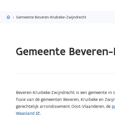
Vlaanderen.be
Gemeente Beveren-Kruibeke-Zwijndrecht
Gedaan
Gemeente Beveren-
met
laden.
U
bevindt
zich
op:
Gemeente
(Scroll
(Scroll
Beveren-Kruibeke-Zwijndrecht is een gemeente in d
links)
rechts)
Beveren-
fusie van de gemeenten Beveren, Kruibeke en Zwij
Kruibeke-
gerechtelijk arrondissement Oost-Vlaanderen, de
p
(
Zwijndrecht
Waasland
.
o