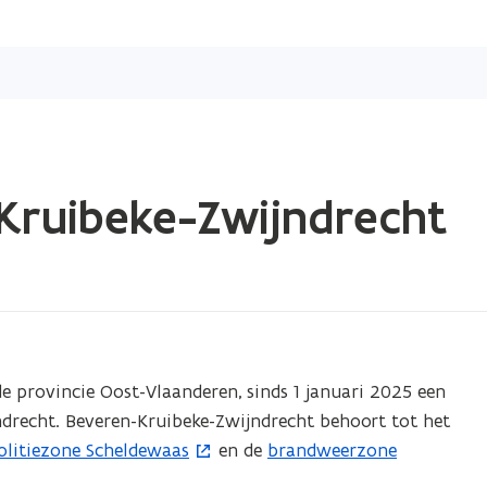
Overslaan
en
naar
de
inhoud
gaan
Kruibeke-Zwijndrecht
e provincie Oost-Vlaanderen, sinds 1 januari 2025 een
ndrecht. Beveren-Kruibeke-Zwijndrecht behoort tot het
olitiezone Scheldewaas
en de
brandweerzone
(
o