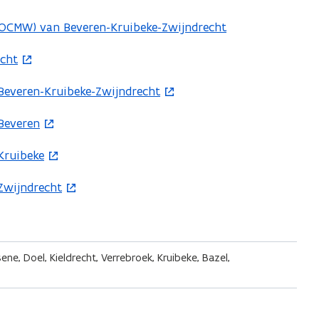
p
(OCMW) van Beveren-Kruibeke-Zwijndrecht
e
n
echt
t
 Beveren-Kruibeke-Zwijndrecht
i
n
 Beveren
n
i
 Kruibeke
e
 Zwijndrecht
u
w
w
v
e
ene, Doel, Kieldrecht, Verrebroek, Kruibeke, Bazel,
n
s
t