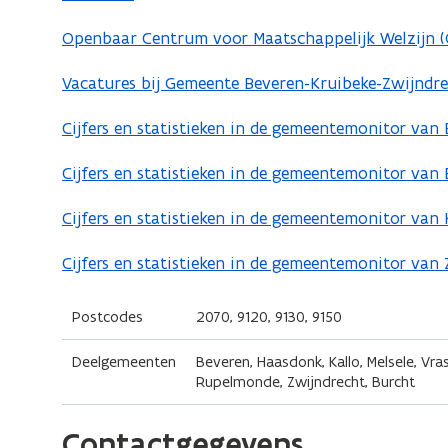
p
Openbaar Centrum voor Maatschappelijk Welzijn 
e
n
Vacatures bij Gemeente Beveren-Kruibeke-Zwijndr
(
t
o
Cijfers en statistieken in de gemeentemonitor van
(
i
p
o
n
e
Cijfers en statistieken in de gemeentemonitor van
(
p
n
n
o
e
i
Cijfers en statistieken in de gemeentemonitor van
t
(
p
n
e
i
o
e
Cijfers en statistieken in de gemeentemonitor van
t
(
u
n
p
n
i
o
n
e
t
n
p
Postcodes
2070, 9120, 9130, 9150
v
i
n
i
n
e
e
e
t
n
Deelgemeenten
Beveren, Haasdonk, Kallo, Melsele, Vras
i
n
n
u
i
Rupelmonde, Zwijndrecht, Burcht
n
e
t
s
w
n
i
u
i
t
v
n
Contactgegevens
e