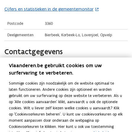
i
t
o
n
i
Cijfers en statistieken in de gemeentemonitor
(
p
n
n
o
e
i
n
p
Postcode
3360
n
e
i
e
t
Deelgemeenten
Bierbeek, Korbeek-Lo, Lovenjoel, Opvelp
u
e
n
i
w
u
t
n
Contactgegevens
v
w
i
n
e
v
n
i
n
e
Vlaanderen.be gebruikt cookies om uw
Gemeente Bierbeek
n
e
s
n
surfervaring te verbeteren.
i
u
t
s
Website
e
w
Sommige cookies zijn noodzakelijk om de website optimaal te
e
t
o
www.bierbeek.be
u
v
laten functioneren. Andere cookies zijn optioneel en worden
p
r
e
w
e
gebruikt om uw surfervaring op deze website te verbeteren. Als u
E-mail
e
)
r
v
op 'Alle cookies aanvaarden' klikt, aanvaardt u ook de optionele
n
n
info@bierbeek.be
)
e
cookies. Wilt u liever zelf kiezen welke cookies u aanvaardt? Klik
s
t
op 'Cookievoorkeuren beheren'. U kunt uw cookievoorkeuren op elk
n
Telefoon
t
i
moment aanpassen door onderaan de webpagina op
s
016 46 01 75
n
e
Cookievoorkeuren te klikken. Hier kunt u ook uw toestemming
t
n
r