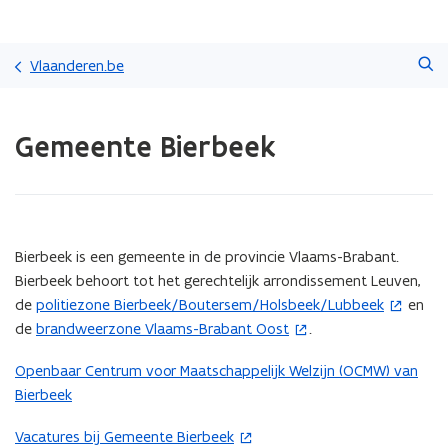
Overslaan
Zoeken
en
Vlaanderen.be
naar
de
Gedaan
inhoud
Gemeente Bierbeek
met
gaan
laden.
U
bevindt
zich
op:
(Scroll
(Scroll
Bierbeek is een gemeente in de provincie Vlaams-Brabant.
Gemeente
links)
rechts)
Bierbeek behoort tot het gerechtelijk arrondissement Leuven,
Bierbeek
de
politiezone Bierbeek/Boutersem/Holsbeek/Lubbeek
en
(
de
brandweerzone Vlaams-Brabant Oost
.
o
(
p
o
Openbaar Centrum voor Maatschappelijk Welzijn (OCMW) van
e
p
Bierbeek
n
e
t
n
Vacatures bij Gemeente Bierbeek
(