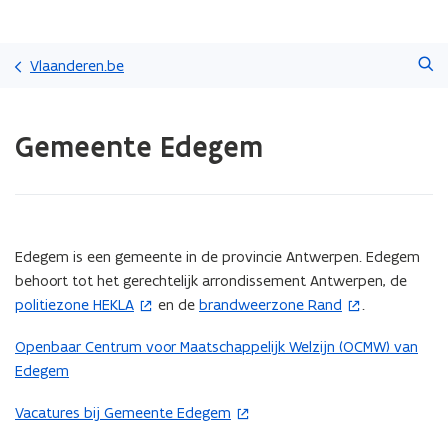
Overslaan
Zoeken
en
Vlaanderen.be
naar
de
Gedaan
inhoud
Gemeente Edegem
met
gaan
laden.
U
bevindt
zich
op:
(Scroll
(Scroll
Edegem is een gemeente in de provincie Antwerpen. Edegem
Gemeente
links)
rechts)
behoort tot het gerechtelijk arrondissement Antwerpen, de
Edegem
politiezone HEKLA
en de
brandweerzone Rand
.
(
(
o
o
Openbaar Centrum voor Maatschappelijk Welzijn (OCMW) van
p
p
Edegem
e
e
n
n
Vacatures bij Gemeente Edegem
(
t
t
o