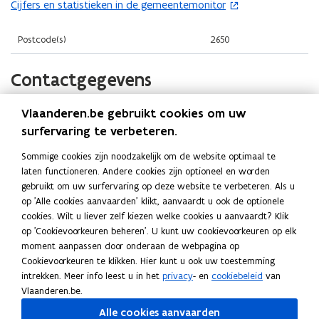
i
i
Cijfers en statistieken in de gemeentemonitor
(
p
n
n
o
e
n
n
p
Postcode(s)
2650
n
i
i
e
t
e
e
n
Contactgegevens
i
u
u
t
n
w
w
i
n
Vlaanderen.be gebruikt cookies om uw
Gemeente Edegem
v
v
n
i
surfervaring te verbeteren.
e
e
n
Website
e
n
n
Sommige cookies zijn noodzakelijk om de website optimaal te
i
u
o
www.edegem.be
s
laten functioneren. Andere cookies zijn optioneel en worden
s
e
p
w
gebruikt om uw surfervaring op deze website te verbeteren. Als u
t
t
E-mail
u
e
v
op 'Alle cookies aanvaarden' klikt, aanvaardt u ook de optionele
e
e
n
lokaalbestuur@edegem.be
w
e
cookies. Wilt u liever zelf kiezen welke cookies u aanvaardt? Klik
r
t
r
v
n
op 'Cookievoorkeuren beheren'. U kunt uw cookievoorkeuren op elk
Telefoon
i
)
)
e
moment aanpassen door onderaan de webpagina op
s
03 289 26 50
n
n
Cookievoorkeuren te klikken. Hier kunt u ook uw toestemming
t
n
intrekken. Meer info leest u in het
privacy
- en
cookiebeleid
van
Adres
s
e
i
Vlaanderen.be.
t
Gemeente Edegem
e
r
Alle cookies aanvaarden
e
u
)