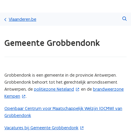
Overslaan
Zoeken
en
Vlaanderen.be
naar
de
Gedaan
inhoud
Gemeente Grobbendonk
met
gaan
laden.
U
bevindt
zich
op:
(Scroll
(Scroll
Grobbendonk is een gemeente in de provincie Antwerpen.
Gemeente
links)
rechts)
Grobbendonk behoort tot het gerechtelijk arrondissement
Grobbendonk
Antwerpen, de
politiezone Neteland
en de
brandweerzone
(
(
Kempen
.
o
o
p
p
Openbaar Centrum voor Maatschappelijk Welzijn (OCMW) van
e
e
Grobbendonk
n
n
t
t
Vacatures bij Gemeente Grobbendonk
(