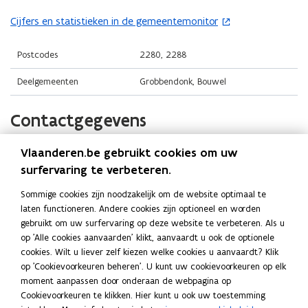
i
i
o
n
n
Cijfers en statistieken in de gemeentemonitor
(
p
n
n
o
e
i
i
p
Postcodes
2280, 2288
n
e
e
e
t
Deelgemeenten
Grobbendonk, Bouwel
u
u
n
i
w
w
t
n
Contactgegevens
v
v
i
n
e
e
n
i
n
n
Vlaanderen.be gebruikt cookies om uw
Gemeente Grobbendonk
n
e
s
s
surfervaring te verbeteren.
i
u
t
t
Website
e
w
Sommige cookies zijn noodzakelijk om de website optimaal te
e
e
o
www.grobbendonk.be
u
v
laten functioneren. Andere cookies zijn optioneel en worden
p
r
r
w
e
gebruikt om uw surfervaring op deze website te verbeteren. Als u
E-mail
e
)
)
v
op 'Alle cookies aanvaarden' klikt, aanvaardt u ook de optionele
n
n
info@grobbendonk.be
e
cookies. Wilt u liever zelf kiezen welke cookies u aanvaardt? Klik
s
t
op 'Cookievoorkeuren beheren'. U kunt uw cookievoorkeuren op elk
n
Telefoon
t
i
moment aanpassen door onderaan de webpagina op
s
014 51 10 20
n
e
Cookievoorkeuren te klikken. Hier kunt u ook uw toestemming
t
n
r