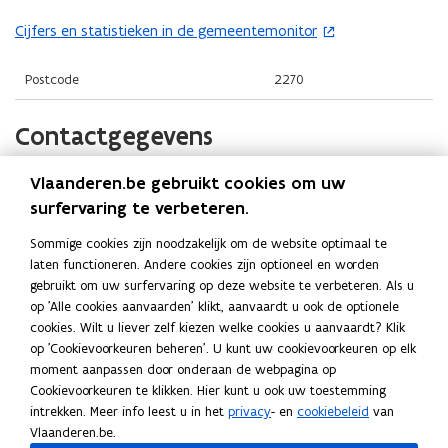
i
i
o
n
n
Cijfers en statistieken in de gemeentemonitor
(
p
n
n
o
e
i
i
p
Postcode
2270
n
e
e
e
t
u
u
n
Contactgegevens
i
w
w
t
n
v
v
i
n
Vlaanderen.be gebruikt cookies om uw
Gemeente Herenthout
e
e
n
i
surfervaring te verbeteren.
n
n
n
Website
e
s
s
Sommige cookies zijn noodzakelijk om de website optimaal te
i
u
o
www.herenthout.be
laten functioneren. Andere cookies zijn optioneel en worden
t
t
e
p
w
gebruikt om uw surfervaring op deze website te verbeteren. Als u
e
e
E-mail
u
e
v
op 'Alle cookies aanvaarden' klikt, aanvaardt u ook de optionele
r
r
n
info@herenthout.be
w
e
cookies. Wilt u liever zelf kiezen welke cookies u aanvaardt? Klik
t
)
)
v
n
op 'Cookievoorkeuren beheren'. U kunt uw cookievoorkeuren op elk
Telefoon
i
e
moment aanpassen door onderaan de webpagina op
s
014 50 21 21
n
n
Cookievoorkeuren te klikken. Hier kunt u ook uw toestemming
t
n
intrekken. Meer info leest u in het
privacy
- en
cookiebeleid
van
Adres
s
e
i
Vlaanderen.be.
t
Gemeente Herenthout
e
r