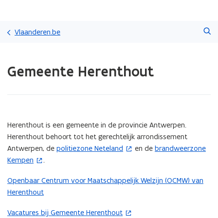
Overslaan
Zoeken
en
Vlaanderen.be
naar
de
Gedaan
inhoud
Gemeente Herenthout
met
gaan
laden.
U
bevindt
zich
op:
(Scroll
(Scroll
Herenthout is een gemeente in de provincie Antwerpen.
Gemeente
links)
rechts)
Herenthout behoort tot het gerechtelijk arrondissement
Herenthout
Antwerpen, de
politiezone Neteland
en de
brandweerzone
(
(
Kempen
.
o
o
p
p
Openbaar Centrum voor Maatschappelijk Welzijn (OCMW) van
e
e
Herenthout
n
n
t
t
Vacatures bij Gemeente Herenthout
(