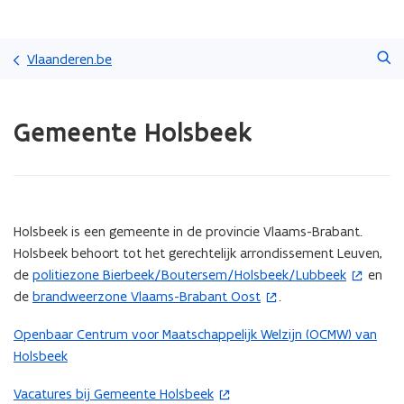
Overslaan
Zoeken
en
Vlaanderen.be
naar
de
Gedaan
inhoud
Gemeente Holsbeek
met
gaan
laden.
U
bevindt
zich
op:
(Scroll
(Scroll
Holsbeek is een gemeente in de provincie Vlaams-Brabant.
Gemeente
links)
rechts)
Holsbeek behoort tot het gerechtelijk arrondissement Leuven,
Holsbeek
de
politiezone Bierbeek/Boutersem/Holsbeek/Lubbeek
en
(
de
brandweerzone Vlaams-Brabant Oost
.
o
(
p
o
Openbaar Centrum voor Maatschappelijk Welzijn (OCMW) van
e
p
Holsbeek
n
e
t
n
Vacatures bij Gemeente Holsbeek
(