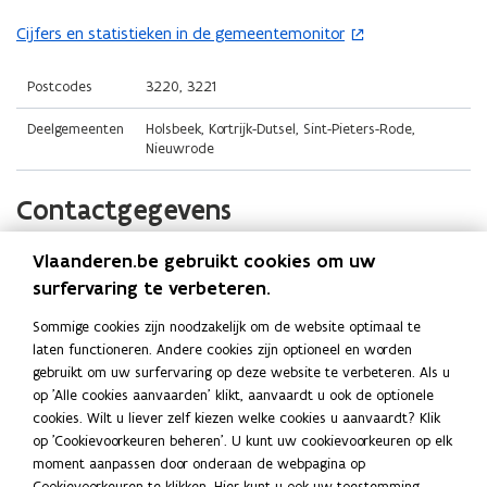
i
t
o
n
i
Cijfers en statistieken in de gemeentemonitor
(
p
n
n
o
e
i
n
p
Postcodes
3220, 3221
n
e
i
e
t
Deelgemeenten
Holsbeek, Kortrijk-Dutsel, Sint-Pieters-Rode,
u
e
n
i
Nieuwrode
w
u
t
n
v
w
i
n
Contactgegevens
e
v
n
i
n
e
n
e
Vlaanderen.be gebruikt cookies om uw
Gemeente Holsbeek
s
n
i
u
surfervaring te verbeteren.
t
s
e
w
Website
e
t
u
v
Sommige cookies zijn noodzakelijk om de website optimaal te
o
www.holsbeek.be
r
e
w
laten functioneren. Andere cookies zijn optioneel en worden
e
p
)
r
v
gebruikt om uw surfervaring op deze website te verbeteren. Als u
E-mail
n
e
)
op 'Alle cookies aanvaarden' klikt, aanvaardt u ook de optionele
e
s
n
info@holsbeek.be
cookies. Wilt u liever zelf kiezen welke cookies u aanvaardt? Klik
n
t
t
op 'Cookievoorkeuren beheren'. U kunt uw cookievoorkeuren op elk
Telefoon
s
i
e
moment aanpassen door onderaan de webpagina op
016 62 95 00
n
t
r
Cookievoorkeuren te klikken. Hier kunt u ook uw toestemming