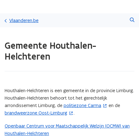
Overslaan
Zoeken
en
Vlaanderen.be
naar
de
Gedaan
inhoud
Gemeente Houthalen-
met
gaan
laden.
Helchteren
U
bevindt
zich
op:
Gemeente
Houthalen-
(Scroll
(Scroll
Houthalen-Helchteren is een gemeente in de provincie Limburg.
Helchteren
links)
rechts)
Houthalen-Helchteren behoort tot het gerechtelijk
arrondissement Limburg, de
politiezone Carma
en de
(
brandweerzone Oost-Limburg
.
(
o
o
p
Openbaar Centrum voor Maatschappelijk Welzijn (OCMW) van
p
e
Houthalen-Helchteren
e
n