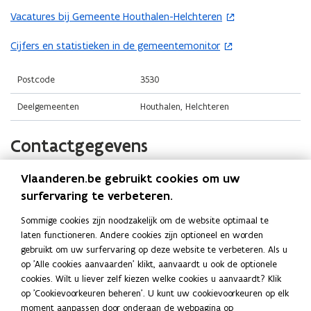
n
t
Vacatures bij Gemeente Houthalen-Helchteren
(
t
i
o
i
n
Cijfers en statistieken in de gemeentemonitor
(
p
n
n
o
e
n
i
p
Postcode
3530
n
i
e
e
t
Deelgemeenten
Houthalen, Helchteren
e
u
n
i
u
w
t
n
Contactgegevens
w
v
i
n
v
e
n
i
e
n
Vlaanderen.be gebruikt cookies om uw
Gemeente Houthalen-Helchteren
n
e
n
s
surfervaring te verbeteren.
i
u
s
t
Website
e
w
Sommige cookies zijn noodzakelijk om de website optimaal te
t
e
o
www.houthalen-helchteren.be
u
v
laten functioneren. Andere cookies zijn optioneel en worden
e
p
r
w
e
gebruikt om uw surfervaring op deze website te verbeteren. Als u
E-mail
e
r
)
v
op 'Alle cookies aanvaarden' klikt, aanvaardt u ook de optionele
n
n
info@houthalen-helchteren.be
)
e
cookies. Wilt u liever zelf kiezen welke cookies u aanvaardt? Klik
s
t
op 'Cookievoorkeuren beheren'. U kunt uw cookievoorkeuren op elk
n
Telefoon
t
i
moment aanpassen door onderaan de webpagina op