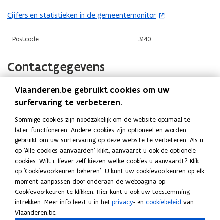
t
i
o
i
n
Cijfers en statistieken in de gemeentemonitor
(
p
n
n
o
e
n
i
p
Postcode
3140
n
i
e
e
t
e
u
n
Contactgegevens
i
u
w
t
n
w
v
i
n
Vlaanderen.be gebruikt cookies om uw
Gemeente Keerbergen
v
e
n
i
surfervaring te verbeteren.
e
n
n
Website
e
n
s
Sommige cookies zijn noodzakelijk om de website optimaal te
i
u
o
www.keerbergen.be
laten functioneren. Andere cookies zijn optioneel en worden
s
t
e
p
w
gebruikt om uw surfervaring op deze website te verbeteren. Als u
t
e
E-mail
u
e
v
op 'Alle cookies aanvaarden' klikt, aanvaardt u ook de optionele
e
r
n
info@keerbergen.be
w
e
cookies. Wilt u liever zelf kiezen welke cookies u aanvaardt? Klik
t
r
)
v
n
op 'Cookievoorkeuren beheren'. U kunt uw cookievoorkeuren op elk
Telefoon
i
)
e
moment aanpassen door onderaan de webpagina op
s
015 50 90 90
n
n
Cookievoorkeuren te klikken. Hier kunt u ook uw toestemming
t
n
intrekken. Meer info leest u in het
privacy
- en
cookiebeleid
van
Adres
s
e
i
Vlaanderen.be.
t
Gemeente Keerbergen
e
r