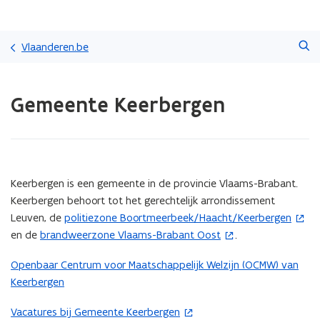
Overslaan
Zoeken
en
Vlaanderen.be
naar
de
Gedaan
inhoud
Gemeente Keerbergen
met
gaan
laden.
U
bevindt
zich
op:
(Scroll
(Scroll
Keerbergen is een gemeente in de provincie Vlaams-Brabant.
Gemeente
links)
rechts)
Keerbergen behoort tot het gerechtelijk arrondissement
Keerbergen
Leuven, de
politiezone Boortmeerbeek/Haacht/Keerbergen
(
en de
brandweerzone Vlaams-Brabant Oost
.
(
o
o
p
Openbaar Centrum voor Maatschappelijk Welzijn (OCMW) van
p
e
Keerbergen
e
n
n
t
Vacatures bij Gemeente Keerbergen
(