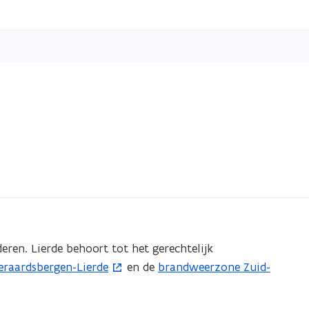
Overslaan
en
naar
de
inhoud
gaan
eren. Lierde behoort tot het gerechtelijk
eraardsbergen-Lierde
en de
brandweerzone Zuid-
(
o
p