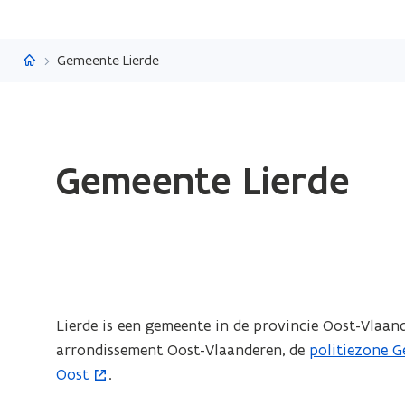
Vlaanderen.be
Gemeente Lierde
Gedaan
Gemeente Lierde
met
laden.
U
bevindt
zich
op:
Gemeente
(Scroll
(Scroll
Lierde is een gemeente in de provincie Oost-Vlaand
links)
rechts)
Lierde
arrondissement Oost-Vlaanderen, de
politiezone G
(
Oost
.
o
p