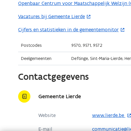
Openbaar Centrum voor Maatschappelijk Welzijn 
e
n
Vacatures bij Gemeente Lierde
(
t
o
Cijfers en statistieken in de gemeentemonitor
(
i
p
o
n
e
p
Postcodes
9570, 9571, 9572
n
n
e
i
t
Deelgemeenten
Deftinge, Sint-Maria-Lierde, H
n
e
i
t
u
n
Contactgegevens
i
w
n
n
v
i
n
e
e
Gemeente Lierde
i
n
u
e
s
w
o
Website
www.lierde.be
u
t
v
p
w
e
e
E-mail
communicatie@li
e