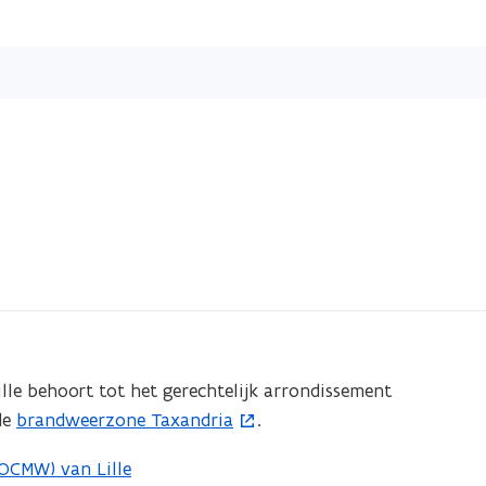
Overslaan
en
naar
de
inhoud
gaan
ille behoort tot het gerechtelijk arrondissement
de
brandweerzone Taxandria
.
(
o
OCMW) van Lille
p