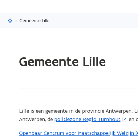
Vlaanderen.be
Gemeente Lille
Gedaan
Gemeente Lille
met
laden.
U
bevindt
zich
op:
Gemeente
(Scroll
(Scroll
Lille is een gemeente in de provincie Antwerpen. L
links)
rechts)
Lille
Antwerpen, de
politiezone Regio Turnhout
en 
(
o
Openbaar Centrum voor Maatschappelijk Welzijn (
p