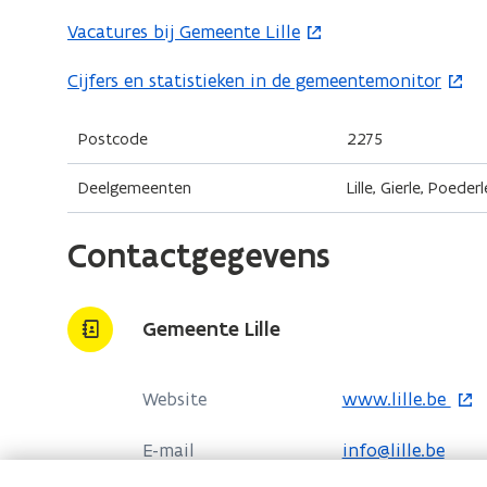
e
Vacatures bij Gemeente Lille
(
n
o
Cijfers en statistieken in de gemeentemonitor
(
t
p
o
i
e
p
Postcode
n
2275
n
e
n
t
Deelgemeenten
Lille, Gierle, Poed
n
i
i
t
e
n
Contactgegevens
i
u
n
n
w
i
n
v
e
Gemeente Lille
i
e
u
e
n
w
o
Website
www.lille.be
u
s
v
p
w
t
e
E-mail
info@lille.be
e
v
e
n
n