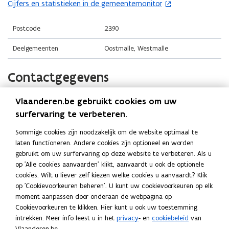
i
n
Cijfers en statistieken in de gemeentemonitor
(
p
n
n
o
e
n
i
p
Postcode
2390
n
i
e
e
t
Deelgemeenten
Oostmalle, Westmalle
e
u
n
i
u
w
t
n
Contactgegevens
w
v
i
n
v
e
n
i
e
n
Vlaanderen.be gebruikt cookies om uw
Gemeente Malle
n
e
n
s
surfervaring te verbeteren.
i
u
s
t
Website
e
w
Sommige cookies zijn noodzakelijk om de website optimaal te
t
e
o
www.malle.be
u
v
laten functioneren. Andere cookies zijn optioneel en worden
p
e
r
w
e
gebruikt om uw surfervaring op deze website te verbeteren. Als u
E-mail
e
r
)
v
op 'Alle cookies aanvaarden' klikt, aanvaardt u ook de optionele
n
n
info@malle.be
)
e
cookies. Wilt u liever zelf kiezen welke cookies u aanvaardt? Klik
s
t
op 'Cookievoorkeuren beheren'. U kunt uw cookievoorkeuren op elk
n
Telefoon
t
i
moment aanpassen door onderaan de webpagina op
s
03 310 05 11
n
e
Cookievoorkeuren te klikken. Hier kunt u ook uw toestemming
t
n
r
intrekken. Meer info leest u in het
privacy
- en
cookiebeleid
van
Adres
i
e
)
Vlaanderen.be.