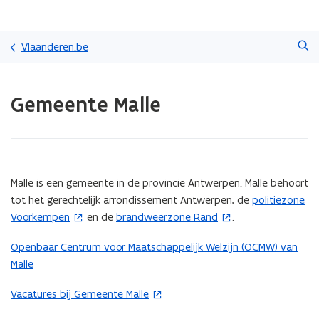
Overslaan
Zoeken
en
Vlaanderen.be
naar
de
Gedaan
inhoud
Gemeente Malle
met
gaan
laden.
U
bevindt
zich
op:
(Scroll
(Scroll
Malle is een gemeente in de provincie Antwerpen. Malle behoort
Gemeente
links)
rechts)
tot het gerechtelijk arrondissement Antwerpen, de
politiezone
(
Malle
Voorkempen
en de
brandweerzone Rand
.
(
o
o
p
Openbaar Centrum voor Maatschappelijk Welzijn (OCMW) van
p
e
Malle
e
n
n
t
Vacatures bij Gemeente Malle
(
t
i
o