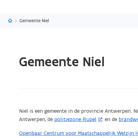
Vlaanderen.be
Gemeente Niel
Gedaan
Gemeente Niel
met
laden.
U
bevindt
zich
op:
Gemeente
(Scroll
(Scroll
Niel is een gemeente in de provincie Antwerpen. Ni
links)
rechts)
Niel
Antwerpen, de
politiezone Rupel
en de
brandwe
(
(
o
o
Openbaar Centrum voor Maatschappelijk Welzijn 
p
p