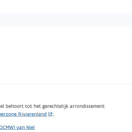
Overslaan
en
naar
de
inhoud
gaan
el behoort tot het gerechtelijk arrondissement
erzone Rivierenland
.
(OCMW) van Niel