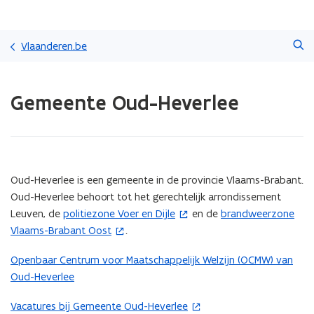
Overslaan
Zoeken
en
Vlaanderen.be
naar
de
Gedaan
inhoud
Gemeente Oud-Heverlee
met
gaan
laden.
U
bevindt
zich
op:
(Scroll
(Scroll
Oud-Heverlee is een gemeente in de provincie Vlaams-Brabant.
Gemeente
links)
rechts)
Oud-Heverlee behoort tot het gerechtelijk arrondissement
Oud-
Leuven, de
politiezone Voer en Dijle
en de
brandweerzone
(
(
Heverlee
Vlaams-Brabant Oost
.
o
o
p
p
Openbaar Centrum voor Maatschappelijk Welzijn (OCMW) van
e
e
Oud-Heverlee
n
n
t
t
Vacatures bij Gemeente Oud-Heverlee
(