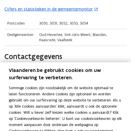
i
i
o
n
n
Cijfers en statistieken in de gemeentemonitor
(
p
n
n
o
e
i
i
p
Postcodes
3050, 3051, 3052, 3053, 3054
n
e
e
e
t
Deelgemeenten
Oud-Heverlee, Sint-Joris-Weert, Blanden,
u
u
n
i
Haasrode, Vaalbeek
w
w
t
n
v
v
i
n
Contactgegevens
e
e
n
i
n
n
n
e
Vlaanderen.be gebruikt cookies om uw
Gemeente Oud-Heverlee
s
s
i
u
surfervaring te verbeteren.
t
t
e
w
Website
e
e
u
v
Sommige cookies zijn noodzakelijk om de website optimaal te
o
www.oud-heverlee.be
r
r
w
laten functioneren. Andere cookies zijn optioneel en worden
e
p
)
)
v
gebruikt om uw surfervaring op deze website te verbeteren. Als u
E-mail
n
e
op 'Alle cookies aanvaarden' klikt, aanvaardt u ook de optionele
e
s
n
info@oud-heverlee.be
cookies. Wilt u liever zelf kiezen welke cookies u aanvaardt? Klik
n
t
t
op 'Cookievoorkeuren beheren'. U kunt uw cookievoorkeuren op elk
Telefoon
s
i
e
moment aanpassen door onderaan de webpagina op
016 38 88 00
n
t
r
Cookievoorkeuren te klikken. Hier kunt u ook uw toestemming