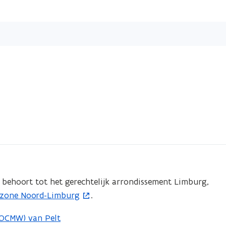
Overslaan
en
naar
de
inhoud
gaan
t behoort tot het gerechtelijk arrondissement Limburg,
zone Noord-Limburg
.
(OCMW) van Pelt