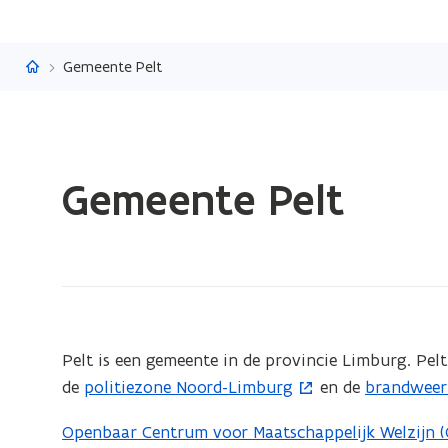
Vlaanderen.be
Gemeente Pelt
Gedaan
Gemeente Pelt
met
laden.
U
bevindt
zich
op:
Gemeente
(Scroll
(Scroll
Pelt is een gemeente in de provincie Limburg. Pel
links)
rechts)
Pelt
de
politiezone Noord-Limburg
en de
brandweer
(
(
o
o
Openbaar Centrum voor Maatschappelijk Welzijn 
p
p