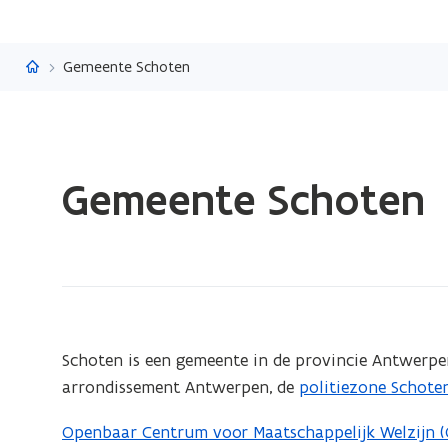
Vlaanderen.be
Gemeente Schoten
Gedaan
Gemeente Schoten
met
laden.
U
bevindt
zich
op:
Gemeente
(Scroll
(Scroll
Schoten is een gemeente in de provincie Antwerpen
links)
rechts)
Schoten
arrondissement Antwerpen, de
politiezone Schote
(
o
Openbaar Centrum voor Maatschappelijk Welzijn 
p