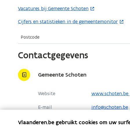
e
Vacatures bij Gemeente Schoten
(
n
o
Cijfers en statistieken in de gemeentemonitor
(
t
p
o
i
e
p
Postcode
n
n
e
n
t
Contactgegevens
n
i
i
t
e
n
i
u
n
Gemeente Schoten
n
w
i
n
v
e
i
e
o
Website
www.schoten.be
u
e
n
p
w
E-mail
info@schoten.be
u
s
e
v
w
t
n
e
Telefoon
03 680 09 00
Vlaanderen.be gebruikt cookies om uw surfe
v
e
t
n