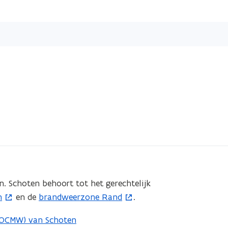
Overslaan
en
naar
de
inhoud
gaan
. Schoten behoort tot het gerechtelijk
n
en de
brandweerzone Rand
.
(
o
(OCMW) van Schoten
p