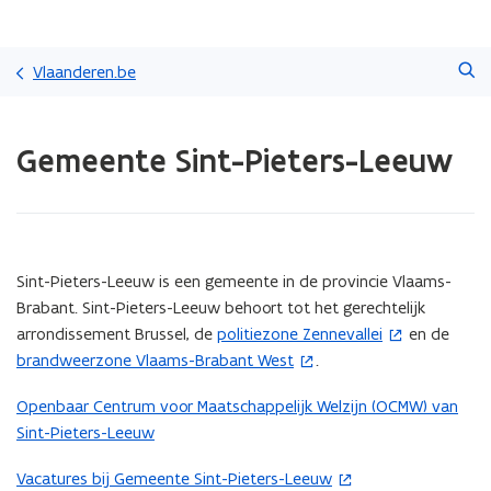
Overslaan
Zoeken
en
Vlaanderen.be
naar
de
Gedaan
inhoud
Gemeente Sint-Pieters-Leeuw
met
gaan
laden.
U
bevindt
zich
op:
(Scroll
(Scroll
Sint-Pieters-Leeuw is een gemeente in de provincie Vlaams-
Gemeente
links)
rechts)
Brabant. Sint-Pieters-Leeuw behoort tot het gerechtelijk
Sint-
arrondissement Brussel, de
politiezone Zennevallei
en de
(
Pieters-
Leeuw
brandweerzone Vlaams-Brabant West
.
(
o
o
p
Openbaar Centrum voor Maatschappelijk Welzijn (OCMW) van
p
e
Sint-Pieters-Leeuw
e
n
n
t
Vacatures bij Gemeente Sint-Pieters-Leeuw
(