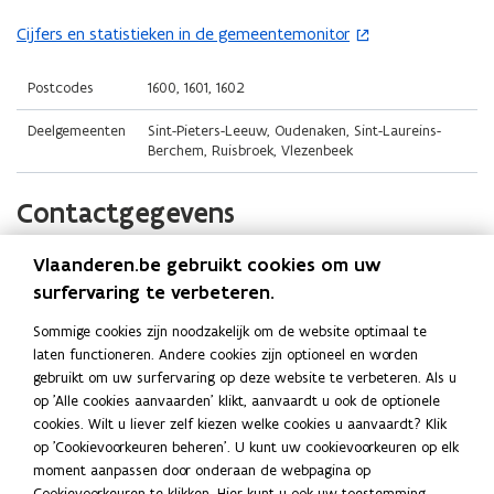
t
i
o
i
n
Cijfers en statistieken in de gemeentemonitor
(
p
n
n
o
e
n
i
p
Postcodes
1600, 1601, 1602
n
i
e
e
t
Deelgemeenten
Sint-Pieters-Leeuw, Oudenaken, Sint-Laureins-
e
u
n
i
Berchem, Ruisbroek, Vlezenbeek
u
w
t
n
w
v
i
n
Contactgegevens
v
e
n
i
e
n
n
e
Vlaanderen.be gebruikt cookies om uw
Gemeente Sint-Pieters-Leeuw
n
s
i
u
surfervaring te verbeteren.
s
t
e
w
Website
t
e
u
v
Sommige cookies zijn noodzakelijk om de website optimaal te
o
www.sint-pieters-leeuw.be
e
r
w
laten functioneren. Andere cookies zijn optioneel en worden
e
p
r
)
v
gebruikt om uw surfervaring op deze website te verbeteren. Als u
E-mail
n
e
)
op 'Alle cookies aanvaarden' klikt, aanvaardt u ook de optionele
e
s
n
info@sint-pieters-leeuw.be
cookies. Wilt u liever zelf kiezen welke cookies u aanvaardt? Klik
n
t
t
op 'Cookievoorkeuren beheren'. U kunt uw cookievoorkeuren op elk
Telefoon
s
i
e
moment aanpassen door onderaan de webpagina op
02 371 22 11
n
t
r
Cookievoorkeuren te klikken. Hier kunt u ook uw toestemming