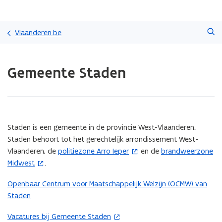
Overslaan
Zoeken
en
Vlaanderen.be
naar
de
Gedaan
inhoud
Gemeente Staden
met
gaan
laden.
U
bevindt
zich
op:
(Scroll
(Scroll
Staden is een gemeente in de provincie West-Vlaanderen.
Gemeente
links)
rechts)
Staden behoort tot het gerechtelijk arrondissement West-
Staden
Vlaanderen, de
politiezone Arro Ieper
en de
brandweerzone
(
(
Midwest
.
o
o
p
p
Openbaar Centrum voor Maatschappelijk Welzijn (OCMW) van
e
e
Staden
n
n
t
t
Vacatures bij Gemeente Staden
(