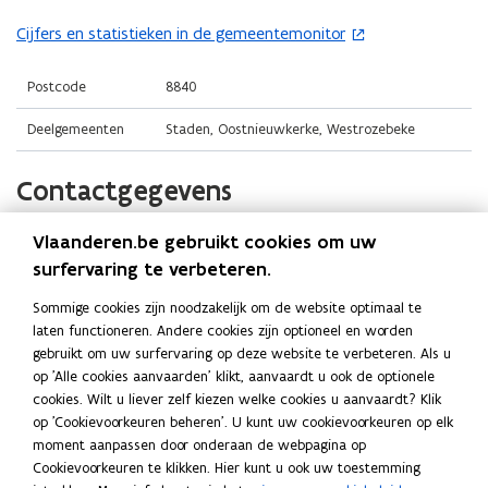
i
i
o
n
n
Cijfers en statistieken in de gemeentemonitor
(
p
n
n
o
e
i
i
p
Postcode
8840
n
e
e
e
t
Deelgemeenten
Staden, Oostnieuwkerke, Westrozebeke
u
u
n
i
w
w
t
n
Contactgegevens
v
v
i
n
e
e
n
i
n
n
Vlaanderen.be gebruikt cookies om uw
Gemeente Staden
n
e
s
s
surfervaring te verbeteren.
i
u
t
t
Website
e
w
Sommige cookies zijn noodzakelijk om de website optimaal te
e
e
o
www.staden.be
u
v
laten functioneren. Andere cookies zijn optioneel en worden
p
r
r
w
e
gebruikt om uw surfervaring op deze website te verbeteren. Als u
E-mail
e
)
)
v
op 'Alle cookies aanvaarden' klikt, aanvaardt u ook de optionele
n
n
info@staden.be
e
cookies. Wilt u liever zelf kiezen welke cookies u aanvaardt? Klik
s
t
op 'Cookievoorkeuren beheren'. U kunt uw cookievoorkeuren op elk
n
Telefoon
t
i
moment aanpassen door onderaan de webpagina op
s
051 70 82 00
n
e
Cookievoorkeuren te klikken. Hier kunt u ook uw toestemming
t
n
r