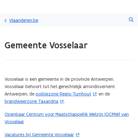
Overslaan
Zoeken
en
Vlaanderen.be
naar
de
Gedaan
inhoud
Gemeente Vosselaar
met
gaan
laden.
U
bevindt
zich
op:
(Scroll
(Scroll
Vosselaar is een gemeente in de provincie Antwerpen.
Gemeente
links)
rechts)
Vosselaar behoort tot het gerechtelijk arrondissement
Vosselaar
Antwerpen, de
politiezone Regio Turnhout
en de
(
brandweerzone Taxandria
.
(
o
o
p
Openbaar Centrum voor Maatschappelijk Welzijn (OCMW) van
p
e
Vosselaar
e
n
n
t
Vacatures bij Gemeente Vosselaar
(