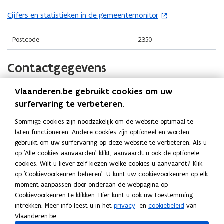
t
i
o
i
n
Cijfers en statistieken in de gemeentemonitor
(
p
n
n
o
e
n
i
p
Postcode
2350
n
i
e
e
t
e
u
n
Contactgegevens
i
u
w
t
n
w
v
i
n
Vlaanderen.be gebruikt cookies om uw
Gemeente Vosselaar
v
e
n
i
surfervaring te verbeteren.
e
n
n
Website
e
n
s
Sommige cookies zijn noodzakelijk om de website optimaal te
i
u
o
www.vosselaar.be
s
laten functioneren. Andere cookies zijn optioneel en worden
t
e
p
w
gebruikt om uw surfervaring op deze website te verbeteren. Als u
t
e
E-mail
u
e
v
op 'Alle cookies aanvaarden' klikt, aanvaardt u ook de optionele
e
r
n
gemeente@vosselaar.be
w
e
cookies. Wilt u liever zelf kiezen welke cookies u aanvaardt? Klik
r
t
)
v
n
op 'Cookievoorkeuren beheren'. U kunt uw cookievoorkeuren op elk
Telefoon
i
)
e
moment aanpassen door onderaan de webpagina op
s
014 60 08 20
n
n
Cookievoorkeuren te klikken. Hier kunt u ook uw toestemming
t
n
intrekken. Meer info leest u in het
privacy
- en
cookiebeleid
van
Adres
s
e
i
Vlaanderen.be.
t
Gemeente Vosselaar
e
r