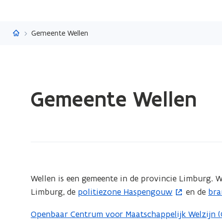
Vlaanderen.be
Gemeente Wellen
Gedaan
Gemeente Wellen
met
laden.
U
bevindt
zich
op:
Gemeente
(Scroll
(Scroll
Wellen is een gemeente in de provincie Limburg. W
links)
rechts)
Wellen
Limburg, de
politiezone Haspengouw
en de
bra
(
(
o
o
Openbaar Centrum voor Maatschappelijk Welzijn 
p
p