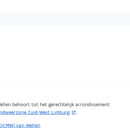
Overslaan
en
naar
de
inhoud
gaan
ellen behoort tot het gerechtelijk arrondissement
ndweerzone Zuid-West Limburg
.
(OCMW) van Wellen