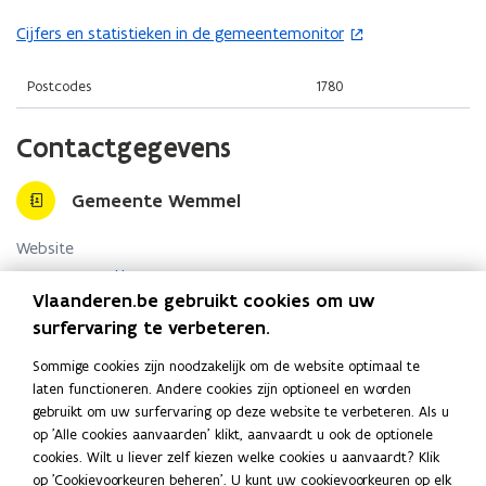
t
i
o
i
n
Cijfers en statistieken in de gemeentemonitor
(
p
n
n
o
e
n
i
p
Postcodes
1780
n
i
e
e
t
e
u
n
Contactgegevens
i
u
w
t
n
w
v
i
n
Gemeente Wemmel
v
e
n
i
e
n
n
Website
e
n
s
i
u
o
www.wemmel.be
s
t
e
p
Vlaanderen.be gebruikt cookies om uw
w
t
e
E-mail
u
e
surfervaring te verbeteren.
v
e
r
n
info@wemmel.be
w
e
r
t
)
Sommige cookies zijn noodzakelijk om de website optimaal te
v
n
Telefoon
i
laten functioneren. Andere cookies zijn optioneel en worden
)
e
s
02 462 10 00
n
gebruikt om uw surfervaring op deze website te verbeteren. Als u
n
t
n
op 'Alle cookies aanvaarden' klikt, aanvaardt u ook de optionele
Adres
s
e
i
cookies. Wilt u liever zelf kiezen welke cookies u aanvaardt? Klik
t
Gemeente Wemmel
e
op 'Cookievoorkeuren beheren'. U kunt uw cookievoorkeuren op elk
r