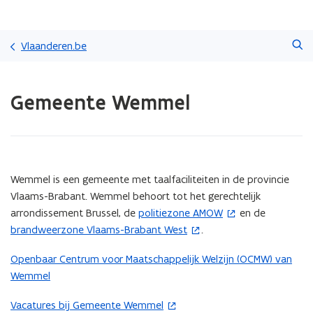
Overslaan
Zoeken
en
Vlaanderen.be
naar
de
Gedaan
inhoud
Gemeente Wemmel
met
gaan
laden.
U
bevindt
zich
op:
(Scroll
(Scroll
Wemmel is een gemeente met taalfaciliteiten in de provincie
Gemeente
links)
rechts)
Vlaams-Brabant. Wemmel behoort tot het gerechtelijk
Wemmel
arrondissement Brussel, de
politiezone AMOW
en de
(
brandweerzone Vlaams-Brabant West
.
(
o
o
p
Openbaar Centrum voor Maatschappelijk Welzijn (OCMW) van
p
e
Wemmel
e
n
n
t
Vacatures bij Gemeente Wemmel
(