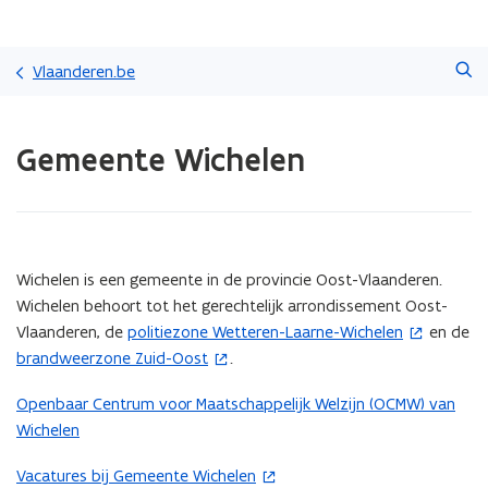
Overslaan
Zoeken
en
Vlaanderen.be
naar
de
Gedaan
inhoud
Gemeente Wichelen
met
gaan
laden.
U
bevindt
zich
op:
(Scroll
(Scroll
Wichelen is een gemeente in de provincie Oost-Vlaanderen.
Gemeente
links)
rechts)
Wichelen behoort tot het gerechtelijk arrondissement Oost-
Wichelen
Vlaanderen, de
politiezone Wetteren-Laarne-Wichelen
en de
(
brandweerzone Zuid-Oost
.
(
o
o
p
Openbaar Centrum voor Maatschappelijk Welzijn (OCMW) van
p
e
Wichelen
e
n
n
t
Vacatures bij Gemeente Wichelen
(