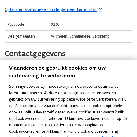
t
i
o
i
n
Cijfers en statistieken in de gemeentemonitor
(
p
n
n
o
e
n
i
p
Postcode
9260
n
i
e
e
t
Deelgemeenten
Wichelen, Schellebelle, Serskamp
e
u
n
i
u
w
t
n
Contactgegevens
w
v
i
n
v
e
n
i
e
n
Vlaanderen.be gebruikt cookies om uw
Gemeente Wichelen
n
e
n
s
surfervaring te verbeteren.
i
u
s
t
Website
e
w
Sommige cookies zijn noodzakelijk om de website optimaal te
t
e
o
www.wichelen.be
u
v
laten functioneren. Andere cookies zijn optioneel en worden
e
p
r
w
e
gebruikt om uw surfervaring op deze website te verbeteren. Als u
E-mail
e
r
)
v
op 'Alle cookies aanvaarden' klikt, aanvaardt u ook de optionele
n
n
lokaalbestuur@wichelen.be
)
e
cookies. Wilt u liever zelf kiezen welke cookies u aanvaardt? Klik
s
t
op 'Cookievoorkeuren beheren'. U kunt uw cookievoorkeuren op elk
n
Telefoon
t
i
moment aanpassen door onderaan de webpagina op
s
052 43 24 00
n
e
Cookievoorkeuren te klikken. Hier kunt u ook uw toestemming
t
n
r