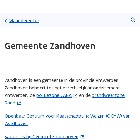
Overslaan
Zoeken
en
Vlaanderen.be
naar
de
Gedaan
inhoud
Gemeente Zandhoven
met
gaan
laden.
U
bevindt
zich
op:
(Scroll
(Scroll
Zandhoven is een gemeente in de provincie Antwerpen.
Gemeente
links)
rechts)
Zandhoven behoort tot het gerechtelijk arrondissement
Zandhoven
Antwerpen, de
politiezone ZARA
en de
brandweerzone
(
(
Rand
.
o
o
p
p
Openbaar Centrum voor Maatschappelijk Welzijn (OCMW) van
e
e
Zandhoven
n
n
t
t
Vacatures bij Gemeente Zandhoven
(