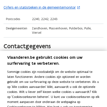
i
i
o
n
n
Cijfers en statistieken in de gemeentemonitor
(
p
n
n
o
e
i
i
p
Postcodes
2240, 2242, 2243
n
e
e
e
t
Deelgemeenten
Zandhoven, Massenhoven, Pulderbos, Pulle,
u
u
n
i
Viersel
w
w
t
n
v
v
i
n
Contactgegevens
e
e
n
i
n
n
n
e
Vlaanderen.be gebruikt cookies om uw
Gemeente Zandhoven
s
s
i
u
surfervaring te verbeteren.
t
t
e
w
Website
e
e
u
v
Sommige cookies zijn noodzakelijk om de website optimaal te
o
www.zandhoven.be
r
r
w
laten functioneren. Andere cookies zijn optioneel en worden
e
p
)
)
v
gebruikt om uw surfervaring op deze website te verbeteren. Als u
E-mail
n
e
op 'Alle cookies aanvaarden' klikt, aanvaardt u ook de optionele
e
s
n
info@zandhoven.be
cookies. Wilt u liever zelf kiezen welke cookies u aanvaardt? Klik
n
t
t
op 'Cookievoorkeuren beheren'. U kunt uw cookievoorkeuren op elk
Telefoon
s
i
e
moment aanpassen door onderaan de webpagina op
03 410 16 20
n
t
r
Cookievoorkeuren te klikken. Hier kunt u ook uw toestemming